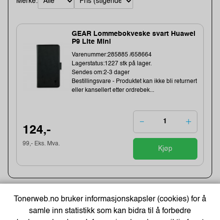
Merke:
GEAR Lommebokveske svart Huawei
P9 Lite Mini
Varenummer:285885 /658664
Lagerstatus:1227 stk på lager.
Sendes om:2-3 dager
Bestillingsvare - Produktet kan ikke bli returnert
eller kansellert etter ordrebek...
124,-
99,- Eks. Mva.
Kjøp
Tonerweb.no bruker informasjonskapsler (cookies) for å
Kjøpshjelp
samle inn statistikk som kan bidra til å forbedre