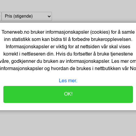
Tonerweb.no bruker informasjonskapsler (cookies) for å samle
inn statistikk som kan bidra til å forbedre brukeropplevelsen.
GEAR Lommebokveske svart Huawei P20 Pro
Informasjonskapsler er viktig for at nettsiden vår skal vises
Varenummer:285869 /658645
korrekt i nettleseren din. Hvis du fortsetter å bruke tjenestene
Lagerstatus:1350 stk på lager.
Sendes om:2-3 dager
våre, godkjenner du bruken av informasjonskapsler. Les mer o
Bestillingsvare - Produktet kan ikke bli returnert eller kansellert etter ordr
informasjonskapsler og hvordan de brukes i nettbutikken vår
N
Les mer.
OK!