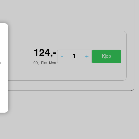
124,-
Kjøp
m
99,- Eks. Mva.
ebek...
o