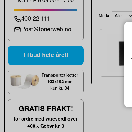
Man - Fre 09:00 - 17:00
Merke:
400 22 111
Post@tonerweb.no
Tilbud hele året!
Transportetiketter
102x192 mm
kun kr. 34
GRATIS FRAKT!
for ordre med vareverdi over
400,-. Gebyr kr. 0