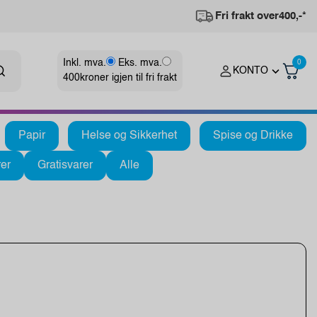
Fri frakt over
400,-*
Inkl. mva.
Eks. mva.
0
KONTO
400
kroner igjen til fri frakt
Papir
Helse og Sikkerhet
Spise og Drikke
er
Gratisvarer
Alle