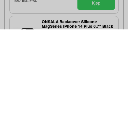
106,- Eks. Mva.
Kjøp
ONSALA Backcover Silicone
MagSeries iPhone 14 Plus 6,7" Black
Varenummer:286312 /664113
Lagerstatus:256 stk på lager.
Sendes om:2-3 dager
Bestillingsvare - Produktet kan ikke bli returnert
eller kansellert etter ordrebek...
155,-
124,- Eks. Mva.
Kjøp
GEAR 2in1 Wallet 3 card iPhone 14
Plus 6,7" Black
Varenummer:285098 /599652
Lagerstatus:1364 stk på lager.