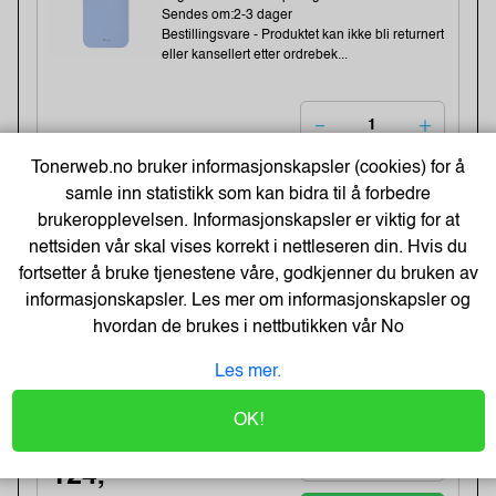
Sendes om:2-3 dager
Bestillingsvare - Produktet kan ikke bli returnert
eller kansellert etter ordrebek...
124,-
Tonerweb.no bruker informasjonskapsler (cookies) for å
99,- Eks. Mva.
Kjøp
samle inn statistikk som kan bidra til å forbedre
brukeropplevelsen. Informasjonskapsler er viktig for at
nettsiden vår skal vises korrekt i nettleseren din. Hvis du
GEAR Classic Wallet 3 card iPhone
fortsetter å bruke tjenestene våre, godkjenner du bruken av
14 Plus 6,7" Black
informasjonskapsler. Les mer om informasjonskapsler og
Varenummer:285114 /599668
hvordan de brukes i nettbutikken vår
No
Lagerstatus:5607 stk på lager.
Sendes om:2-3 dager
Bestillingsvare - Produktet kan ikke bli returnert
Les mer.
eller kansellert etter ordrebek...
OK!
124,-