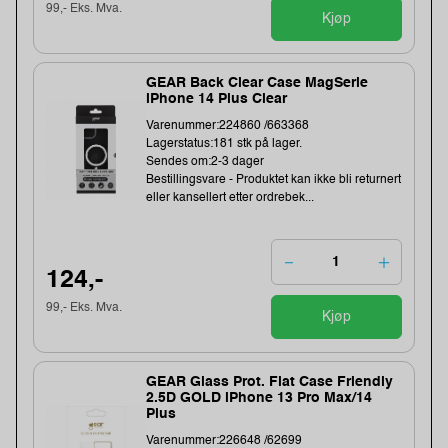
99,- Eks. Mva.
Kjøp
GEAR Back Clear Case MagSerie
iPhone 14 Plus Clear
Varenummer:224860 /663368
Lagerstatus:181 stk på lager.
Sendes om:2-3 dager
Bestillingsvare - Produktet kan ikke bli returnert
eller kansellert etter ordrebek...
124,-
99,- Eks. Mva.
Kjøp
GEAR Glass Prot. Flat Case Friendly
2.5D GOLD iPhone 13 Pro Max/14
Plus
Varenummer:226648 /62699