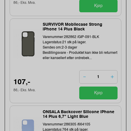
86,- Eks. Mva.
Kjøp
SURVIVOR Mobilecase Strong
iPhone 14 Plus Black
Varenummer:282862 /GIP-091-BLK
Lagerstatus:21 stk på lager.
Sendes om:2-3 dager
Bestillingsvare - Produktet kan ikke bli returnert
eller kansellert etter ordrebek...
107,-
86,- Eks. Mva.
Kjøp
ONSALA Backcover Silicone iPhone
14 Plus 6,7" Light Blue
Varenummer:286305 /664105
Lagerstatus:764 stk på lager.