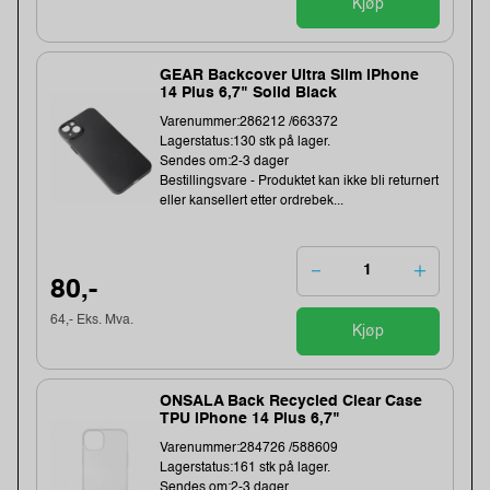
Kjøp
GEAR Backcover Ultra Slim iPhone
14 Plus 6,7" Solid Black
Varenummer:286212 /663372
Lagerstatus:130 stk på lager.
Sendes om:2-3 dager
Bestillingsvare - Produktet kan ikke bli returnert
eller kansellert etter ordrebek...
80,-
64,- Eks. Mva.
Kjøp
ONSALA Back Recycled Clear Case
TPU iPhone 14 Plus 6,7"
Varenummer:284726 /588609
Lagerstatus:161 stk på lager.
Sendes om:2-3 dager