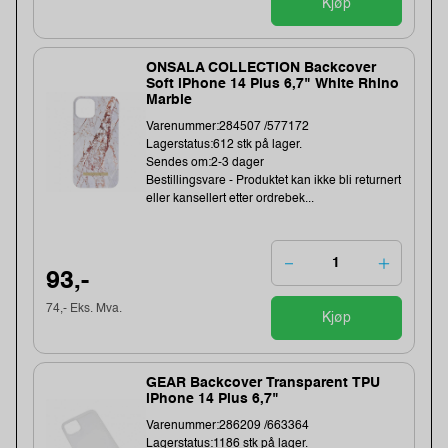
Kjøp
ONSALA COLLECTION Backcover
Soft iPhone 14 Plus 6,7" White Rhino
Marble
Varenummer:284507 /577172
Lagerstatus:612 stk på lager.
Sendes om:2-3 dager
Bestillingsvare - Produktet kan ikke bli returnert
eller kansellert etter ordrebek...
93,-
74,- Eks. Mva.
Kjøp
GEAR Backcover Transparent TPU
iPhone 14 Plus 6,7"
Varenummer:286209 /663364
Lagerstatus:1186 stk på lager.