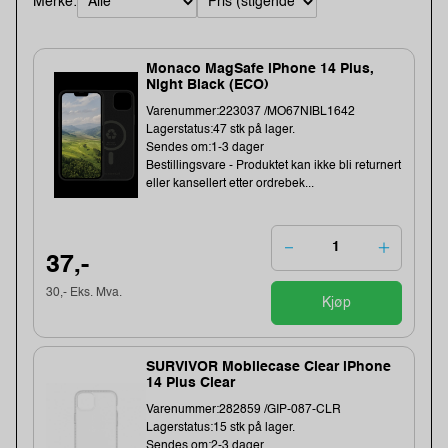
Merke:
Monaco MagSafe iPhone 14 Plus,
Night Black (ECO)
Varenummer:223037 /MO67NIBL1642
Lagerstatus:47 stk på lager.
Sendes om:1-3 dager
Bestillingsvare - Produktet kan ikke bli returnert
eller kansellert etter ordrebek...
37,-
30,- Eks. Mva.
Kjøp
SURVIVOR Mobilecase Clear iPhone
14 Plus Clear
Varenummer:282859 /GIP-087-CLR
Lagerstatus:15 stk på lager.
Sendes om:2-3 dager