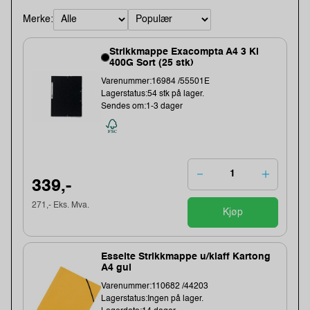
Merke:
Strikkmappe Exacompta A4 3 Kl
400G Sort (25 stk)
Varenummer:16984 /55501E
Lagerstatus:54 stk på lager.
Sendes om:1-3 dager
339,-
271,- Eks. Mva.
Kjøp
Esselte Strikkmappe u/klaff Kartong
A4 gul
Varenummer:110682 /44203
Lagerstatus:Ingen på lager.