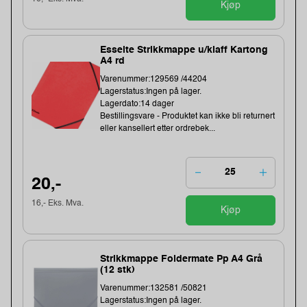
Kjøp
Esselte Strikkmappe u/klaff Kartong
A4 rd
Varenummer:129569 /44204
Lagerstatus:Ingen på lager.
Lagerdato:14 dager
Bestillingsvare - Produktet kan ikke bli returnert
eller kansellert etter ordrebek...
20,-
16,- Eks. Mva.
Kjøp
Strikkmappe Foldermate Pp A4 Grå
(12 stk)
Varenummer:132581 /50821
Lagerstatus:Ingen på lager.