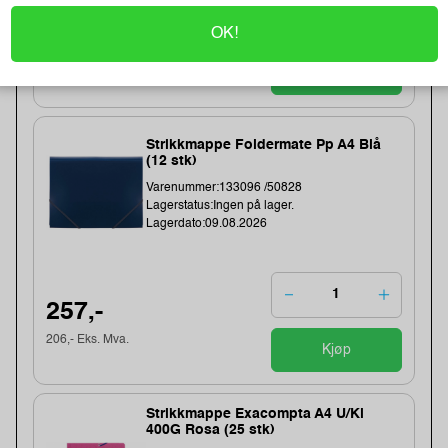
257,-
OK!
206,- Eks. Mva.
Kjøp
Strikkmappe Foldermate Pp A4 Blå
(12 stk)
Varenummer:133096 /50828
Lagerstatus:Ingen på lager.
Lagerdato:09.08.2026
257,-
206,- Eks. Mva.
Kjøp
Strikkmappe Exacompta A4 U/Kl
400G Rosa (25 stk)