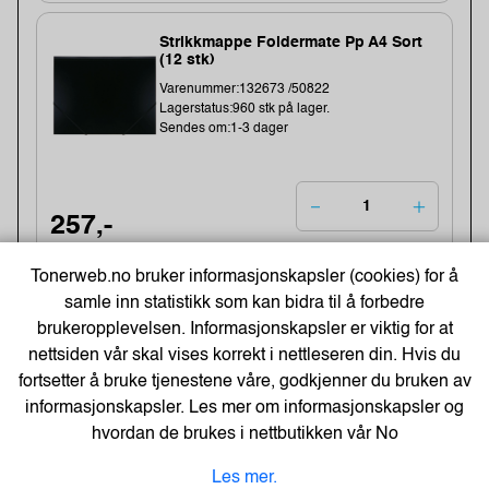
Strikkmappe Foldermate Pp A4 Sort
(12 stk)
Varenummer:132673 /50822
Lagerstatus:960 stk på lager.
Sendes om:1-3 dager
257,-
206,- Eks. Mva.
Kjøp
Tonerweb.no bruker informasjonskapsler (cookies) for å
samle inn statistikk som kan bidra til å forbedre
brukeropplevelsen. Informasjonskapsler er viktig for at
Strikkmappe Foldermate Pp A4 Lys
nettsiden vår skal vises korrekt i nettleseren din. Hvis du
Rosa (12 stk)
fortsetter å bruke tjenestene våre, godkjenner du bruken av
Varenummer:133074 /50825
informasjonskapsler. Les mer om informasjonskapsler og
Lagerstatus:518 stk på lager.
Sendes om:1-3 dager
hvordan de brukes i nettbutikken vår
No
Les mer.