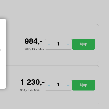
984,-
Kjøp
m
787,- Eks. Mva.
o
1 230,-
Kjøp
984,- Eks. Mva.