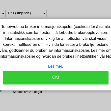
Tonerweb.no bruker informasjonskapsler (cookies) for å samle
inn statistikk som kan bidra til å forbedre brukeropplevelsen.
TAURUS Electric Cooker Double 2250W
Informasjonskapsler er viktig for at nettsiden vår skal vises
Varenummer:283648 /974666000
korrekt i nettleseren din. Hvis du fortsetter å bruke tjenestene
Lagerstatus:7 stk på lager.
våre, godkjenner du bruken av informasjonskapsler. Les mer o
Sendes om:2-3 dager
informasjonskapsler og hvordan de brukes i nettbutikken vår
N
Les mer.
TAURUS Induction Hob Darkfire Singel
OK!
Varenummer:283691 /974670000
Lagerstatus:9 stk på lager.
Sendes om:2-3 dager