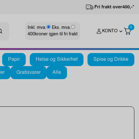
Fri frakt over
400,-*
Inkl. mva.
Eks. mva.
0
KONTO
400
kroner igjen til fri frakt
Papir
Helse og Sikkerhet
Spise og Drikke
er
Gratisvarer
Alle