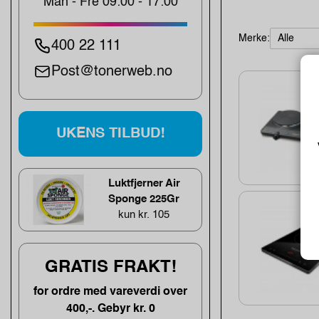
Man - Fre 09:00 - 17:00
Merke:
400 22 111
Post@tonerweb.no
UKENS TILBUD!
Luktfjerner Air
Sponge 225Gr
kun kr. 105
GRATIS FRAKT!
for ordre med vareverdi over
400,-. Gebyr kr. 0