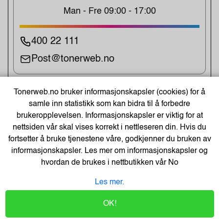
Man - Fre 09:00 - 17:00
400 22 111
Post@tonerweb.no
Tonerweb.no bruker informasjonskapsler (cookies) for å
UKENS TILBUD!
samle inn statistikk som kan bidra til å forbedre
brukeropplevelsen. Informasjonskapsler er viktig for at
nettsiden vår skal vises korrekt i nettleseren din. Hvis du
fortsetter å bruke tjenestene våre, godkjenner du bruken av
informasjonskapsler. Les mer om informasjonskapsler og
hvordan de brukes i nettbutikken vår
No
3 x Cateringfilm Wrapmaster1000
Les mer.
kun kr. 144
OK!