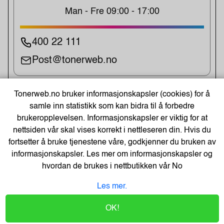
Man - Fre 09:00 - 17:00
400 22 111
Post@tonerweb.no
Tonerweb.no bruker informasjonskapsler (cookies) for å
UKENS TILBUD!
samle inn statistikk som kan bidra til å forbedre
brukeropplevelsen. Informasjonskapsler er viktig for at
nettsiden vår skal vises korrekt i nettleseren din. Hvis du
fortsetter å bruke tjenestene våre, godkjenner du bruken av
informasjonskapsler. Les mer om informasjonskapsler og
hvordan de brukes i nettbutikken vår
No
Kopipapir Nøytralt A4 80G (500 ark)
Les mer.
kun kr. 71
OK!