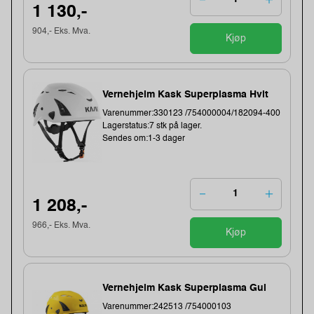
1 130,-
904,- Eks. Mva.
Kjøp
Vernehjelm Kask Superplasma Hvit
Varenummer:330123 /754000004/182094-400
Lagerstatus:7 stk på lager.
Sendes om:1-3 dager
1 208,-
966,- Eks. Mva.
Kjøp
Vernehjelm Kask Superplasma Gul
Varenummer:242513 /754000103