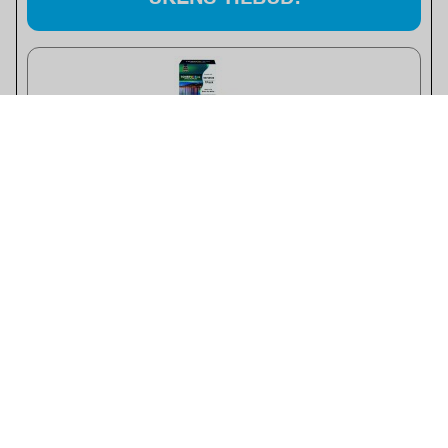
DYMO Tape 45013
kun kr. 78
GRATIS FRAKT!
for ordre med vareverdi over 400,-. Gebyr kr. 0