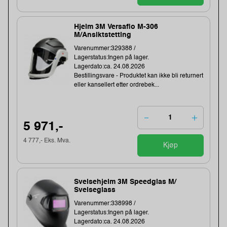
Hjelm 3M Versaflo M-306
M/Ansiktstetting
Varenummer:329388 /
Lagerstatus:Ingen på lager.
Lagerdato:ca. 24.08.2026
Bestillingsvare - Produktet kan ikke bli returnert
eller kansellert etter ordrebek...
5 971,-
4 777,- Eks. Mva.
Kjøp
Sveisehjelm 3M Speedglas M/
Sveiseglass
Varenummer:338998 /
Lagerstatus:Ingen på lager.
Lagerdato:ca. 24.08.2026