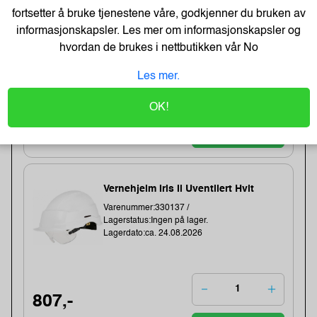
Varenummer:324706 /035600162
fortsetter å bruke tjenestene våre, godkjenner du bruken av
Lagerstatus:6 stk på lager.
informasjonskapsler. Les mer om informasjonskapsler og
Sendes om:1-3 dager
hvordan de brukes i nettbutikken vår
No
Les mer.
807,-
OK!
646,- Eks. Mva.
Kjøp
Vernehjelm Iris Ii Uventilert Hvit
Varenummer:330137 /
Lagerstatus:Ingen på lager.
Lagerdato:ca. 24.08.2026
807,-