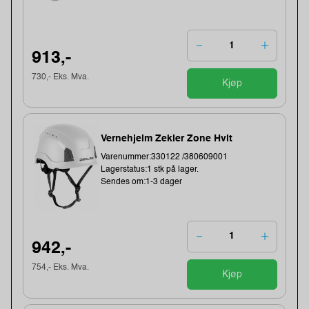
913,-
730,- Eks. Mva.
Kjøp
Vernehjelm Zekler Zone Hvit
Varenummer:330122 /380609001
Lagerstatus:1 stk på lager.
Sendes om:1-3 dager
942,-
754,- Eks. Mva.
Kjøp