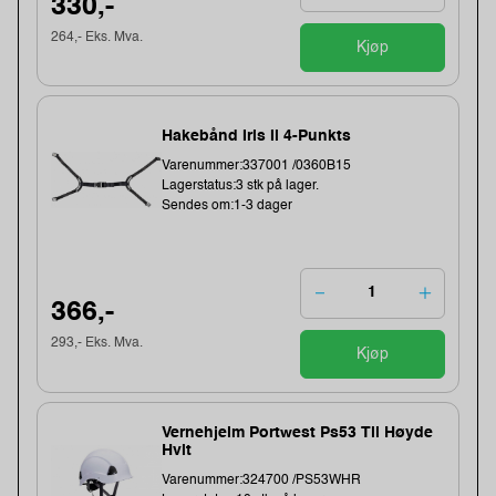
330,-
264,- Eks. Mva.
Kjøp
Hakebånd Iris Ii 4-Punkts
Varenummer:337001 /0360B15
Lagerstatus:3 stk på lager.
Sendes om:1-3 dager
366,-
293,- Eks. Mva.
Kjøp
Vernehjelm Portwest Ps53 Til Høyde
Hvit
Varenummer:324700 /PS53WHR