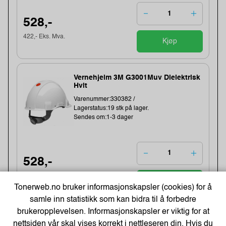
528,-
422,- Eks. Mva.
Kjøp
Vernehjelm 3M G3001Muv Dielektrisk
Hvit
Varenummer:330382 /
Lagerstatus:19 stk på lager.
Sendes om:1-3 dager
528,-
422,- Eks. Mva.
Kjøp
Tonerweb.no bruker informasjonskapsler (cookies) for å
samle inn statistikk som kan bidra til å forbedre
brukeropplevelsen. Informasjonskapsler er viktig for at
Vernehjelm Iris Ii M/Visir Hvit
nettsiden vår skal vises korrekt i nettleseren din. Hvis du