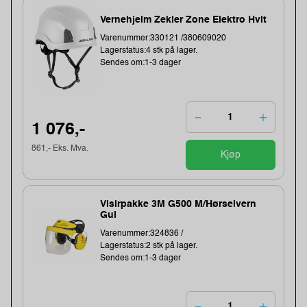
Vernehjelm Zekler Zone Elektro Hvit
Varenummer:330121 /380609020
Lagerstatus:4 stk på lager.
Sendes om:1-3 dager
1 076,-
861,- Eks. Mva.
Kjøp
Visirpakke 3M G500 M/Hørselvern
Gul
Varenummer:324836 /
Lagerstatus:2 stk på lager.
Sendes om:1-3 dager