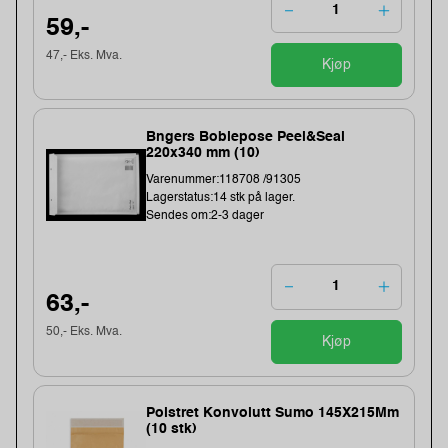
59,-
47,- Eks. Mva.
Kjøp
Bngers Boblepose Peel&Seal
220x340 mm (10)
Varenummer:118708 /91305
Lagerstatus:14 stk på lager.
Sendes om:2-3 dager
63,-
50,- Eks. Mva.
Kjøp
Polstret Konvolutt Sumo 145X215Mm
(10 stk)