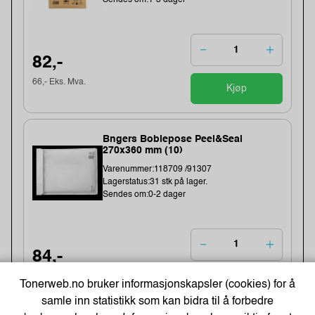
Sendes om:1-3 dager
82,-
66,- Eks. Mva.
Kjøp
Bngers Boblepose Peel&Seal
270x360 mm (10)
Varenummer:118709 /91307
Lagerstatus:31 stk på lager.
Sendes om:0-2 dager
84,-
67,- Eks. Mva.
Kjøp
Tonerweb.no bruker informasjonskapsler (cookies) for å
samle inn statistikk som kan bidra til å forbedre