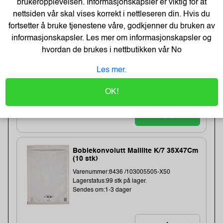
brukeropplevelsen. Informasjonskapsler er viktig for at
Polstret Konvolutt Sumo 215X265Mm
nettsiden vår skal vises korrekt i nettleseren din. Hvis du
(10 stk)
fortsetter å bruke tjenestene våre, godkjenner du bruken av
Varenummer:333113 /
informasjonskapsler. Les mer om informasjonskapsler og
Lagerstatus:31 stk på lager.
hvordan de brukes i nettbutikken vår
No
Sendes om:1-3 dager
Les mer.
OK!
98,-
78,- Eks. Mva.
Kjøp
Boblekonvolutt Maillite K/7 35X47Cm
(10 stk)
Varenummer:8436 /103005505-X50
Lagerstatus:99 stk på lager.
Sendes om:1-3 dager