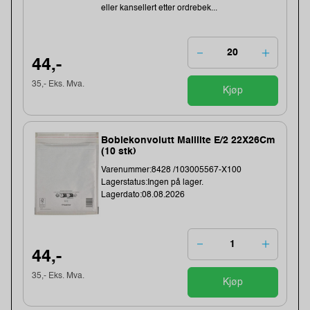
eller kansellert etter ordrebek...
44,-
35,- Eks. Mva.
Kjøp
Boblekonvolutt Maillite E/2 22X26Cm
(10 stk)
Varenummer:8428 /103005567-X100
Lagerstatus:Ingen på lager.
Lagerdato:08.08.2026
44,-
35,- Eks. Mva.
Kjøp