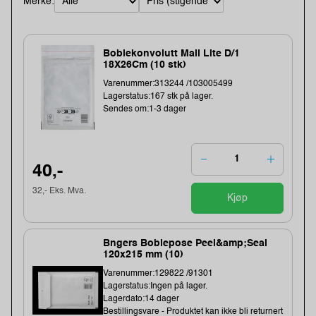
Merke:
Boblekonvolutt Mail Lite D/1
18X26Cm (10 stk)
Varenummer:313244 /103005499
Lagerstatus:167 stk på lager.
Sendes om:1-3 dager
40,-
32,- Eks. Mva.
Kjøp
Bngers Boblepose Peel&amp;Seal
120x215 mm (10)
Varenummer:129822 /91301
Lagerstatus:Ingen på lager.
Lagerdato:14 dager
Bestillingsvare - Produktet kan ikke bli returnert