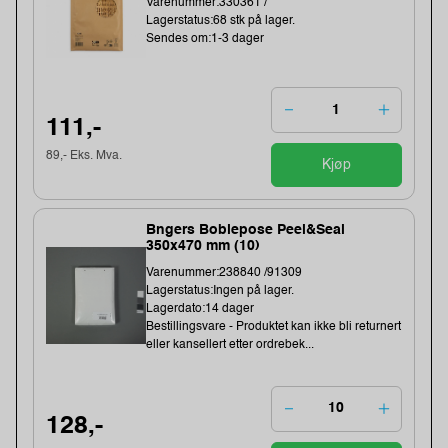
Varenummer:330361 /
Lagerstatus:68 stk på lager.
Sendes om:1-3 dager
111,-
89,- Eks. Mva.
Kjøp
Bngers Boblepose Peel&Seal
350x470 mm (10)
Varenummer:238840 /91309
Lagerstatus:Ingen på lager.
Lagerdato:14 dager
Bestillingsvare - Produktet kan ikke bli returnert
eller kansellert etter ordrebek...
128,-