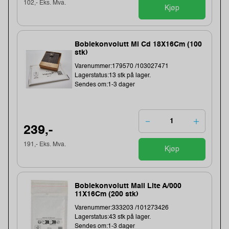
102,- Eks. Mva.
Kjøp
Boblekonvolutt Ml Cd 18X16Cm (100
stk)
Varenummer:179570 /103027471
Lagerstatus:13 stk på lager.
Sendes om:1-3 dager
239,-
191,- Eks. Mva.
Kjøp
Boblekonvolutt Mail Lite A/000
11X16Cm (200 stk)
Varenummer:333203 /101273426
Lagerstatus:43 stk på lager.
Sendes om:1-3 dager