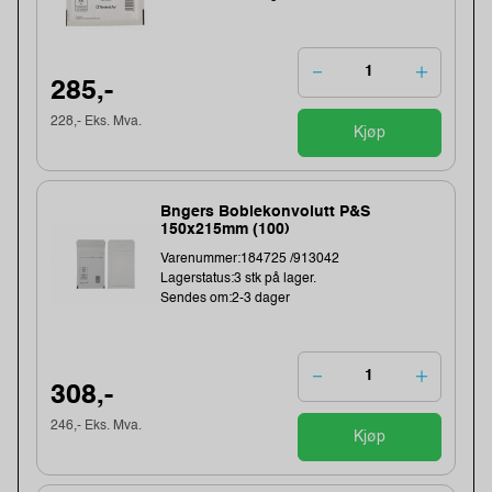
285,-
228,- Eks. Mva.
Kjøp
Bngers Boblekonvolutt P&S
150x215mm (100)
Varenummer:184725 /913042
Lagerstatus:3 stk på lager.
Sendes om:2-3 dager
308,-
246,- Eks. Mva.
Kjøp