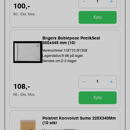
100,-
80,- Eks. Mva.
Kjøp
Bngers Boblepose Peel&Seal
300x445 mm (10)
Varenummer:118710 /91308
Lagerstatus:8 stk på lager.
Sendes om:2-3 dager
108,-
86,- Eks. Mva.
Kjøp
Polstret Konvolutt Sumo 225X340Mm
(10 stk)