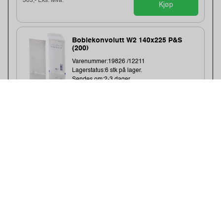
303,- Eks. Mva.
Kjøp
Boblekonvolutt W2 140x225 P&S
(200)
Varenummer:19826 /12211
Lagerstatus:6 stk på lager.
Sendes om:2-3 dager
404,-
323,- Eks. Mva.
Kjøp
Bong Boblekonvolutt W4 180x265
(100)
Varenummer:129815 /913043
Lagerstatus:16 stk på lager.
Sendes om:2-3 dager