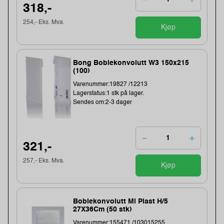
318,-
254,- Eks. Mva.
Kjøp
Bong Boblekonvolutt W3 150x215
(100)
Varenummer:19827 /12213
Lagerstatus:1 stk på lager.
Sendes om:2-3 dager
321,-
257,- Eks. Mva.
Kjøp
Boblekonvolutt Ml Plast H/5
27X36Cm (50 stk)
Varenummer:155471 /103015255