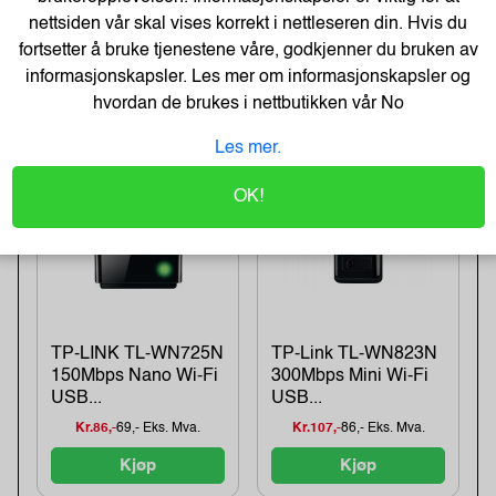
TP-LINK ARCHER
TP-LINK USB 3.0 to
nettsiden vår skal vises korrekt i nettleseren din. Hvis du
T2U NANO AC600
Ethernet Adapter
Nano Dual...
fortsetter å bruke tjenestene våre, godkjenner du bruken av
informasjonskapsler. Les mer om informasjonskapsler og
Kr.132,-
106,- Eks. Mva.
Kr.146,-
117,- Eks. Mva.
hvordan de brukes i nettbutikken vår
No
Kjøp
Kjøp
Les mer.
OK!
TP-LINK TL-WN725N
TP-Link TL-WN823N
150Mbps Nano Wi-Fi
300Mbps Mini Wi-Fi
USB...
USB...
Kr.86,-
69,- Eks. Mva.
Kr.107,-
86,- Eks. Mva.
Kjøp
Kjøp