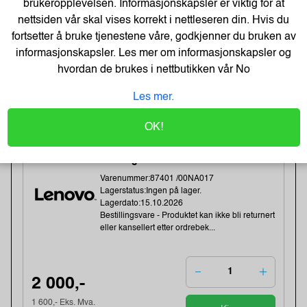
brukeropplevelsen. Informasjonskapsler er viktig for at
Bestillingsvare - Produktet kan ikke bli returnert
nettsiden vår skal vises korrekt i nettleseren din. Hvis du
eller kansellert etter ordrebek...
fortsetter å bruke tjenestene våre, godkjenner du bruken av
informasjonskapsler. Les mer om informasjonskapsler og
hvordan de brukes i nettbutikken vår
No
1 340,-
Les mer.
1 072,- Eks. Mva.
Kjøp
OK!
LENOVO EBG TS LTO Cleaning
Cartridge L1
Varenummer:87401 /00NA017
Lagerstatus:Ingen på lager.
Lagerdato:15.10.2026
Bestillingsvare - Produktet kan ikke bli returnert
eller kansellert etter ordrebek...
2 000,-
1 600,- Eks. Mva.