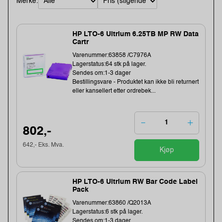
Merke:
HP LTO-6 Ultrium 6.25TB MP RW Data
Cartr
Varenummer:63858 /C7976A
Lagerstatus:64 stk på lager.
Sendes om:1-3 dager
Bestillingsvare - Produktet kan ikke bli returnert
eller kansellert etter ordrebek...
802,-
642,- Eks. Mva.
Kjøp
HP LTO-6 Ultrium RW Bar Code Label
Pack
Varenummer:63860 /Q2013A
Lagerstatus:6 stk på lager.
Sendes om:1-3 dager