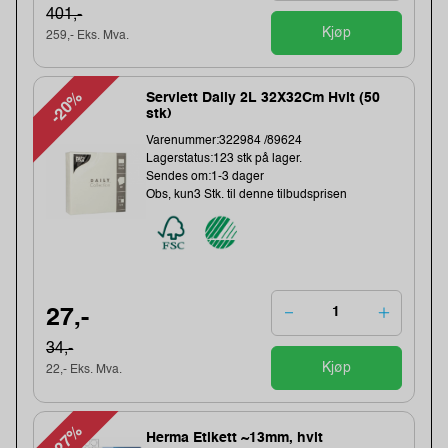
401,-
Kjøp
259,- Eks. Mva.
-20%
Serviett Daily 2L 32X32Cm Hvit (50
stk)
Varenummer:322984 /89624
Lagerstatus:123 stk på lager.
Sendes om:1-3 dager
Obs, kun3 Stk. til denne tilbudsprisen
27,-
34,-
Kjøp
22,- Eks. Mva.
-27%
Herma Etikett ~13mm, hvit