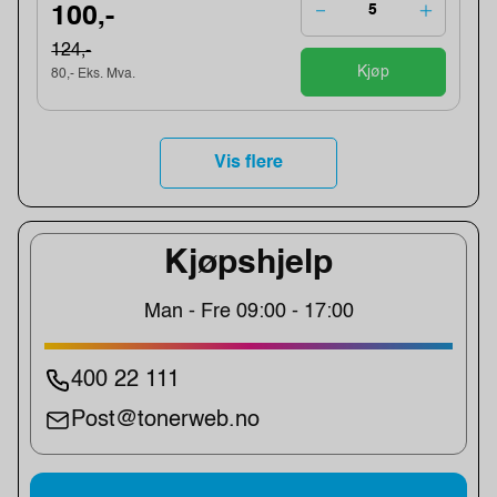
100,-
124,-
Kjøp
80,- Eks. Mva.
Vis flere
Kjøpshjelp
Man - Fre 09:00 - 17:00
400 22 111
Post@tonerweb.no