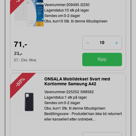
Varenummer:209495 /2230
Lagerstatus:10 stk på lager.
Sendes om:0-2 dager
Obs, kun10 Stk. til denne tilbudsprisen
71,-
71,-
Kjøp
57,- Eks. Mva.
-50%
ONSALA Mobildeksel Svart med
Kortlomme Samsung A42
Varenummer:225252 /588562
Lagerstatus:1 stk på lager.
Sendes om:0-2 dager
Obs, kun1 Stk. til denne tilbudsprisen
Bestillingsvare - Produktet kan ikke bli returnert
eller kansellert etter ordrebek...