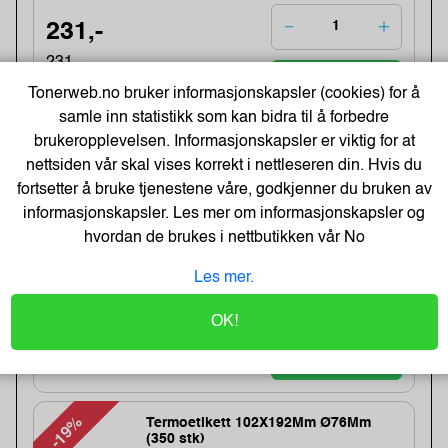
231,-
231,-
Kjøp
185,- Eks. Mva.
Tonerweb.no bruker informasjonskapsler (cookies) for å
samle inn statistikk som kan bidra til å forbedre
brukeropplevelsen. Informasjonskapsler er viktig for at
-27%
Meeting Charts m/30 ark 63,5x77,4 (2)
nettsiden vår skal vises korrekt i nettleseren din. Hvis du
Varenummer:106358 /7000050153
fortsetter å bruke tjenestene våre, godkjenner du bruken av
Lagerstatus:3 stk på lager.
informasjonskapsler. Les mer om informasjonskapsler og
Sendes om:0-2 dager
Obs, kun3 Stk. til denne tilbudsprisen
hvordan de brukes i nettbutikken vår
No
Les mer.
682,-
OK!
928,-
Kjøp
546,- Eks. Mva.
-19%
Termoetikett 102X192Mm Ø76Mm
(350 stk)