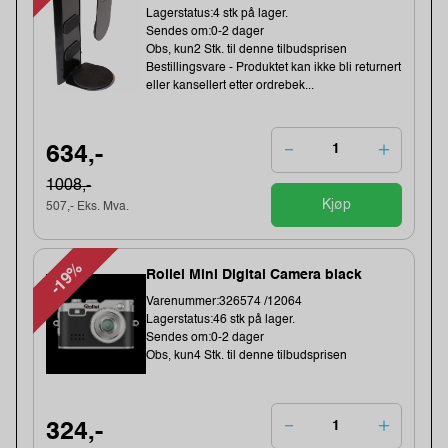
Lagerstatus:4 stk på lager.
Sendes om:0-2 dager
Obs, kun2 Stk. til denne tilbudsprisen
Bestillingsvare - Produktet kan ikke bli returnert
eller kansellert etter ordrebek...
634,-
1008,-
Kjøp
507,- Eks. Mva.
-19%
Rollei Mini Digital Camera black
Varenummer:326574 /12064
Lagerstatus:46 stk på lager.
Sendes om:0-2 dager
Obs, kun4 Stk. til denne tilbudsprisen
324,-