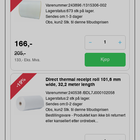
Varenummer:243896 /1315306-002
Lagerstatus:673 stk på lager.
Sendes om:1-3 dager
Obs, kun2 Stk. til denne tilbudsprisen
166,-
205,-
Kjøp
133,- Eks. Mva.
-19%
Direct thermal receipt roll 101,6 mm
wide, 32,2 meter length
Varenummer:240538 /BDL7J000102058
Lagerstatus:2 stk på lager.
Sendes om:0-2 dager
Obs, kun2 Stk. til denne tilbudsprisen
Bestillingsvare - Produktet kan ikke bli returnert
eller kansellert etter ordrebek...