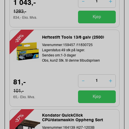
1 043,-
1283,-
Kjøp
834,- Eks. Mva.
-20%
Heftestift Tools 13/6 galv (2500)
Varenummer:159457 /11830725
Lagerstatus:49 stk på lager.
Sendes om:1-3 dager
Obs, kun2 Stk. til denne tilbudsprisen
81,-
101,-
Kjøp
65,- Eks. Mva.
-37%
Kondator QuickClick
CPU/datamaskin Oppheng Sort
Varenummer:164139 /427-1203B