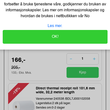
Kjøp
fortsetter å bruke tjenestene våre, godkjenner du bruken av
546,- Eks. Mva.
informasjonskapsler. Les mer om informasjonskapsler og
hvordan de brukes i nettbutikken vår
No
-19%
Termoetikett 102X192Mm Ø76Mm
(350 stk)
Les mer.
Varenummer:243896 /1315306-002
Lagerstatus:674 stk på lager.
OK!
Sendes om:1-3 dager
Obs, kun3 Stk. til denne tilbudsprisen
166,-
205,-
Kjøp
133,- Eks. Mva.
-19%
Direct thermal receipt roll 101,6 mm
wide, 32,2 meter length
Varenummer:240538 /BDL7J000102058
Lagerstatus:2 stk på lager.
Sendes om:0-2 dager