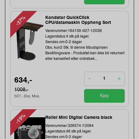
-37%
Kondator QuickClick
CPU/datamaskin Oppheng Sort
Varenummer:164139 /427-1203B
Lagerstatus:4 stk på lager.
Sendes om:0-2 dager
Obs, kun2 Stk. til denne tilbudsprisen
Bestillingsvare - Produktet kan ikke bli returnert
eller kansellert etter ordrebek...
634,-
1008,-
Kjøp
507,- Eks. Mva.
-19%
Rollei Mini Digital Camera black
Varenummer:326574 /12064
Lagerstatus:46 stk på lager.
Sendes om:0-2 dager