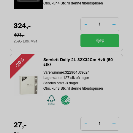
Obs, kun4 Stk. til denne tilbudsprisen
324,-
401,-
Kjøp
259,- Eks. Mva.
-20%
Serviett Daily 2L 32X32Cm Hvit (50
stk)
Varenummer:322984 /89624
Lagerstatus:127 stk på lager.
Sendes om:1-3 dager
Obs, kun3 Stk. til denne tilbudsprisen
27,-