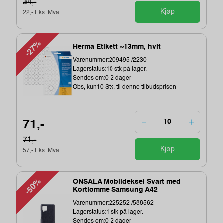
34,-
Kjøp
22,- Eks. Mva.
-27%
Herma Etikett ~13mm, hvit
Varenummer:209495 /2230
Lagerstatus:10 stk på lager.
Sendes om:0-2 dager
Obs, kun10 Stk. til denne tilbudsprisen
71,-
71,-
Kjøp
57,- Eks. Mva.
-50%
ONSALA Mobildeksel Svart med
Kortlomme Samsung A42
Varenummer:225252 /588562
Lagerstatus:1 stk på lager.
Sendes om:0-2 dager