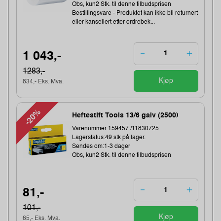
Obs, kun2 Stk. til denne tilbudsprisen
Bestillingsvare - Produktet kan ikke bli returnert
eller kansellert etter ordrebek...
1 043,-
1283,-
Kjøp
834,- Eks. Mva.
-20%
Heftestift Tools 13/6 galv (2500)
Varenummer:159457 /11830725
Lagerstatus:49 stk på lager.
Sendes om:1-3 dager
Obs, kun2 Stk. til denne tilbudsprisen
81,-
101,-
Kjøp
65,- Eks. Mva.