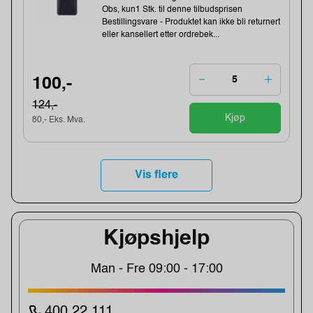
Obs, kun1 Stk. til denne tilbudsprisen
Bestillingsvare - Produktet kan ikke bli returnert
eller kansellert etter ordrebek...
100,-
124,-
Kjøp
80,- Eks. Mva.
Vis flere
Kjøpshjelp
Man - Fre 09:00 - 17:00
400 22 111