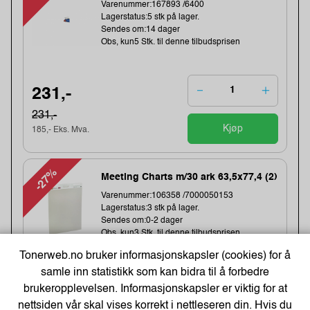
Varenummer:167893 /6400
Lagerstatus:5 stk på lager.
Sendes om:14 dager
Obs, kun5 Stk. til denne tilbudsprisen
231,-
231,-
Kjøp
185,- Eks. Mva.
-27%
Meeting Charts m/30 ark 63,5x77,4 (2)
Varenummer:106358 /7000050153
Lagerstatus:3 stk på lager.
Sendes om:0-2 dager
Obs, kun3 Stk. til denne tilbudsprisen
Tonerweb.no bruker informasjonskapsler (cookies) for å
samle inn statistikk som kan bidra til å forbedre
682,-
brukeropplevelsen. Informasjonskapsler er viktig for at
nettsiden vår skal vises korrekt i nettleseren din. Hvis du
928,-