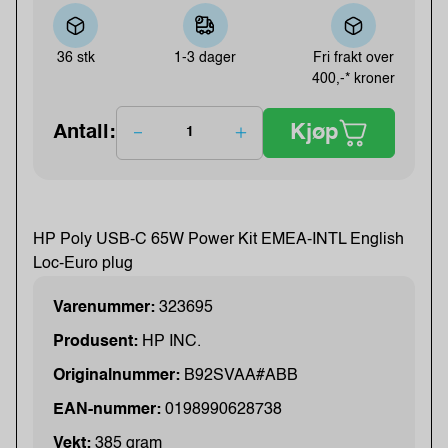
36 stk
1-3 dager
Fri frakt over
400,-* kroner
Kjøp
Antall:
HP Poly USB-C 65W Power Kit EMEA-INTL English
Loc-Euro plug
Varenummer:
323695
Produsent:
HP INC.
Originalnummer:
B92SVAA#ABB
EAN-nummer:
0198990628738
Vekt:
385 gram