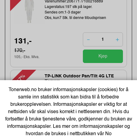
Varenummer:206771 /7100216889
Lagerstatus:197 stk på lager.
Sendes om:1-3 dager
Obs, kun7 Stk. til denne tilbudsprisen
131,-
170,-
Kjøp
105,- Eks. Mva.
-17%
TP-LINK Outdoor Pan/Tilt 4G LTE
Kamera
Tonerweb.no bruker informasjonskapsler (cookies) for å
Varenummer:320627 /Tapo C501GW
Lagerstatus:64 stk på lager.
samle inn statistikk som kan bidra til å forbedre
Sendes om:0-2 dager
brukeropplevelsen. Informasjonskapsler er viktig for at
Obs, kun1 Stk. til denne tilbudsprisen
nettsiden vår skal vises korrekt i nettleseren din. Hvis du
fortsetter å bruke tjenestene våre, godkjenner du bruken av
1 274,-
informasjonskapsler. Les mer om informasjonskapsler og
hvordan de brukes i nettbutikken vår
No
1542,-