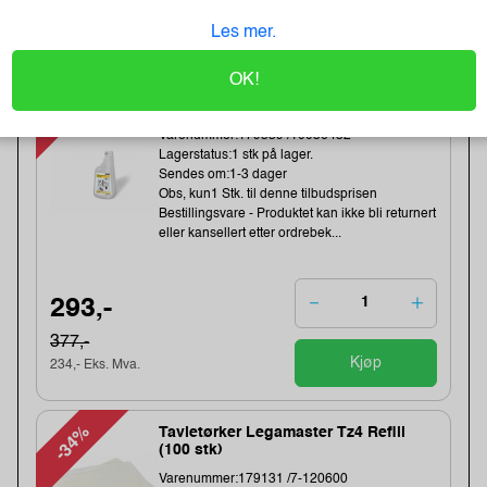
Kjøp
1 019,- Eks. Mva.
Les mer.
OK!
-22%
Påfyllflaske Ecolab Kitchenpro Duo
650Ml (6 stk)
Varenummer:179339 /10036432
Lagerstatus:1 stk på lager.
Sendes om:1-3 dager
Obs, kun1 Stk. til denne tilbudsprisen
Bestillingsvare - Produktet kan ikke bli returnert
eller kansellert etter ordrebek...
293,-
377,-
Kjøp
234,- Eks. Mva.
-34%
Tavletørker Legamaster Tz4 Refill
(100 stk)
Varenummer:179131 /7-120600