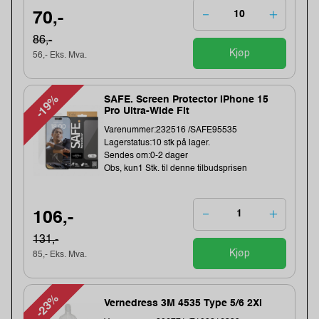
70,-
86,-
Kjøp
56,- Eks. Mva.
-19%
SAFE. Screen Protector iPhone 15
Pro Ultra-Wide Fit
Varenummer:232516 /SAFE95535
Lagerstatus:10 stk på lager.
Sendes om:0-2 dager
Obs, kun1 Stk. til denne tilbudsprisen
106,-
131,-
Kjøp
85,- Eks. Mva.
-23%
Vernedress 3M 4535 Type 5/6 2Xl