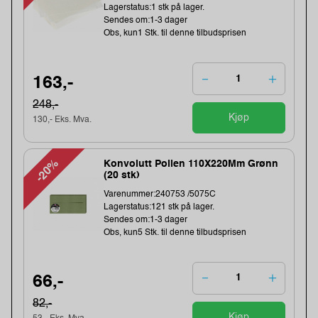
Lagerstatus:1 stk på lager.
Sendes om:1-3 dager
Obs, kun1 Stk. til denne tilbudsprisen
163,-
248,-
Kjøp
130,- Eks. Mva.
-20%
Konvolutt Pollen 110X220Mm Grønn
(20 stk)
Varenummer:240753 /5075C
Lagerstatus:121 stk på lager.
Sendes om:1-3 dager
Obs, kun5 Stk. til denne tilbudsprisen
66,-
82,-
Kjøp