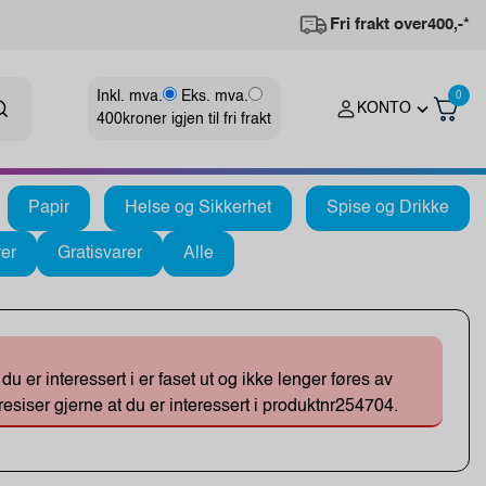
Fri frakt over
400,-*
Inkl. mva.
Eks. mva.
0
KONTO
400
kroner igjen til fri frakt
Papir
Helse og Sikkerhet
Spise og Drikke
er
Gratisvarer
Alle
 er interessert i er faset ut og ikke lenger føres av
esiser gjerne at du er interessert i produktnr254704.