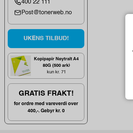
400 22 111
Post@tonerweb.no
UKENS TILBUD!
Kopipapir Nøytralt A4
80G (500 ark)
kun kr. 71
GRATIS FRAKT!
for ordre med vareverdi over
400,-. Gebyr kr. 0