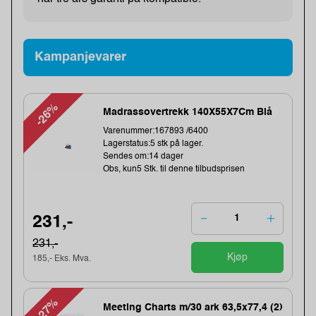
Kampanjevarer
-26%
Madrassovertrekk 140X55X7Cm Blå
Varenummer:167893 /6400
Lagerstatus:5 stk på lager.
Sendes om:14 dager
Obs, kun5 Stk. til denne tilbudsprisen
231,-
231,-
Kjøp
185,- Eks. Mva.
-27%
Meeting Charts m/30 ark 63,5x77,4 (2)