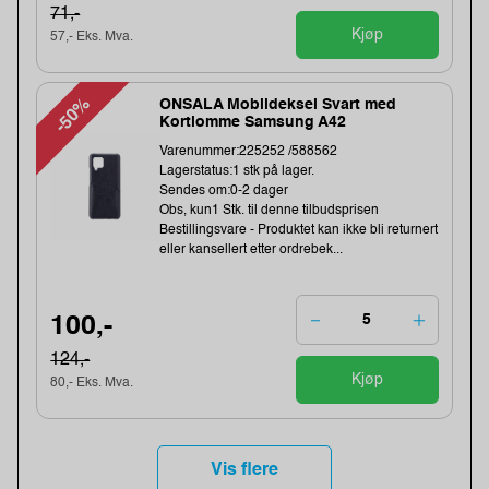
71,-
Kjøp
57,- Eks. Mva.
-50%
ONSALA Mobildeksel Svart med
Kortlomme Samsung A42
Varenummer:225252 /588562
Lagerstatus:1 stk på lager.
Sendes om:0-2 dager
Obs, kun1 Stk. til denne tilbudsprisen
Bestillingsvare - Produktet kan ikke bli returnert
eller kansellert etter ordrebek...
100,-
124,-
Kjøp
80,- Eks. Mva.
Vis flere