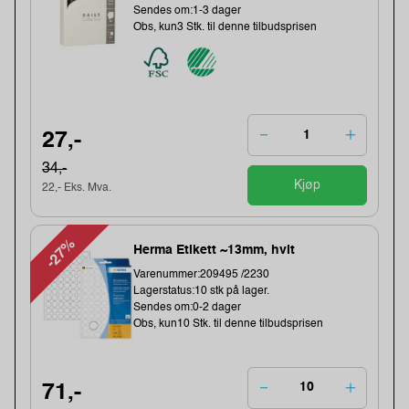
Sendes om:1-3 dager
Obs, kun3 Stk. til denne tilbudsprisen
27,-
34,-
Kjøp
22,- Eks. Mva.
-27%
Herma Etikett ~13mm, hvit
Varenummer:209495 /2230
Lagerstatus:10 stk på lager.
Sendes om:0-2 dager
Obs, kun10 Stk. til denne tilbudsprisen
71,-