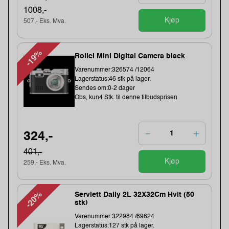
1008,-
Kjøp
507,- Eks. Mva.
-19%
Rollei Mini Digital Camera black
Varenummer:326574 /12064
Lagerstatus:46 stk på lager.
Sendes om:0-2 dager
Obs, kun4 Stk. til denne tilbudsprisen
324,-
401,-
Kjøp
259,- Eks. Mva.
-20%
Serviett Daily 2L 32X32Cm Hvit (50
stk)
Varenummer:322984 /89624
Lagerstatus:127 stk på lager.