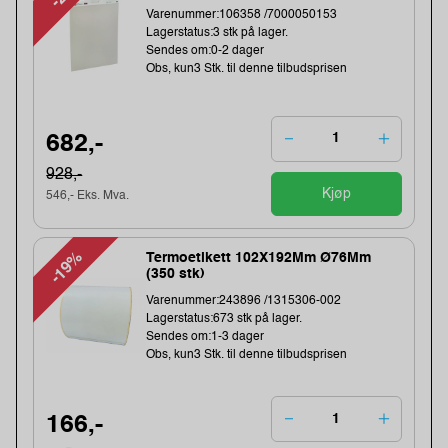
Varenummer:106358 /7000050153
Lagerstatus:3 stk på lager.
Sendes om:0-2 dager
Obs, kun3 Stk. til denne tilbudsprisen
682,-
928,-
Kjøp
546,- Eks. Mva.
-19%
Termoetikett 102X192Mm Ø76Mm
(350 stk)
Varenummer:243896 /1315306-002
Lagerstatus:673 stk på lager.
Sendes om:1-3 dager
Obs, kun3 Stk. til denne tilbudsprisen
166,-