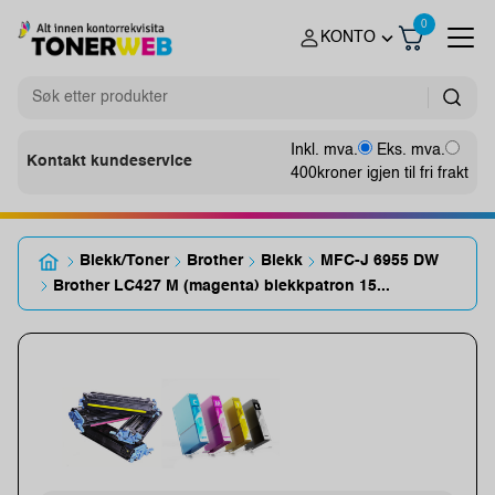
0
KONTO
Inkl. mva.
Eks. mva.
Kontakt kundeservice
400
kroner igjen til fri frakt
Blekk/Toner
Brother
Blekk
MFC-J 6955 DW
Brother LC427 M (magenta) blekkpatron 15...