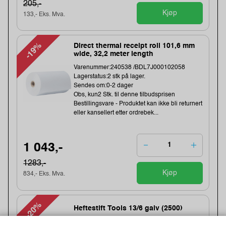
205,-
Kjøp
133,- Eks. Mva.
-19%
Direct thermal receipt roll 101,6 mm
wide, 32,2 meter length
Varenummer:240538 /BDL7J000102058
Lagerstatus:2 stk på lager.
Sendes om:0-2 dager
Obs, kun2 Stk. til denne tilbudsprisen
Bestillingsvare - Produktet kan ikke bli returnert
eller kansellert etter ordrebek...
1 043,-
1283,-
Kjøp
834,- Eks. Mva.
-20%
Heftestift Tools 13/6 galv (2500)
Varenummer:159457 /11830725