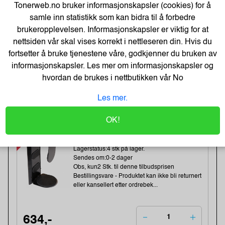
Tonerweb.no bruker informasjonskapsler (cookies) for å
Lagerstatus:49 stk på lager.
Sendes om:1-3 dager
samle inn statistikk som kan bidra til å forbedre
Obs, kun2 Stk. til denne tilbudsprisen
brukeropplevelsen. Informasjonskapsler er viktig for at
nettsiden vår skal vises korrekt i nettleseren din. Hvis du
fortsetter å bruke tjenestene våre, godkjenner du bruken av
81,-
informasjonskapsler. Les mer om informasjonskapsler og
101,-
hvordan de brukes i nettbutikken vår
No
Kjøp
65,- Eks. Mva.
Les mer.
-37%
Kondator QuickClick
OK!
CPU/datamaskin Oppheng Sort
Varenummer:164139 /427-1203B
Lagerstatus:4 stk på lager.
Sendes om:0-2 dager
Obs, kun2 Stk. til denne tilbudsprisen
Bestillingsvare - Produktet kan ikke bli returnert
eller kansellert etter ordrebek...
634,-