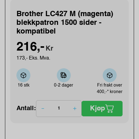
Brother LC427 M (magenta)
blekkpatron 1500 sider -
kompatibel
216,-
Kr
173,- Eks. Mva.
16 stk
0-2 dager
Fri frakt over
400,-* kroner
Kjøp
Antall: