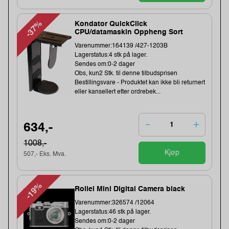
-37%
Kondator QuickClick
CPU/datamaskin Oppheng Sort
Varenummer:164139 /427-1203B
Lagerstatus:4 stk på lager.
Sendes om:0-2 dager
Obs, kun2 Stk. til denne tilbudsprisen
Bestillingsvare - Produktet kan ikke bli returnert
eller kansellert etter ordrebek...
634,-
1008,-
Kjøp
507,- Eks. Mva.
-19%
Rollei Mini Digital Camera black
Varenummer:326574 /12064
Lagerstatus:46 stk på lager.
Sendes om:0-2 dager