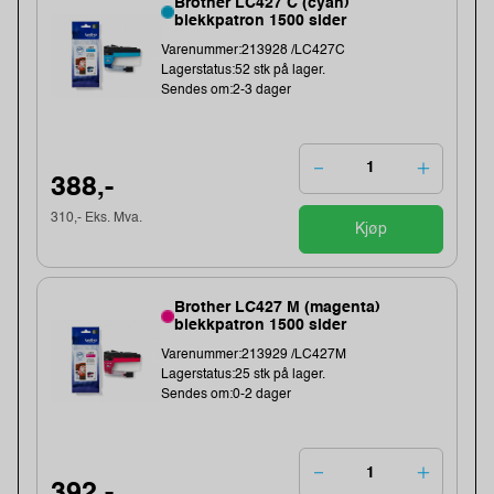
Brother LC427 C (cyan)
blekkpatron 1500 sider
Varenummer:213928 /LC427C
Lagerstatus:52 stk på lager.
Sendes om:2-3 dager
388,-
310,- Eks. Mva.
Kjøp
Brother LC427 M (magenta)
blekkpatron 1500 sider
Varenummer:213929 /LC427M
Lagerstatus:25 stk på lager.
Sendes om:0-2 dager
392,-