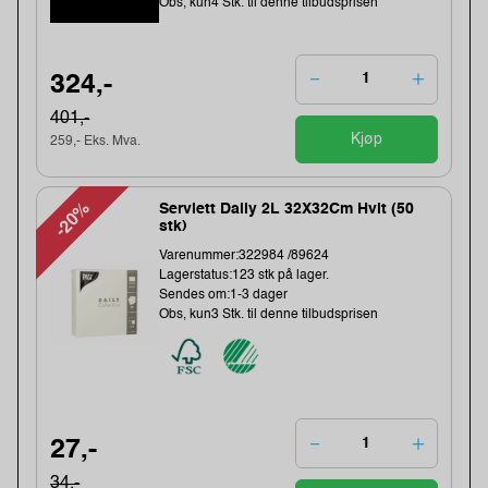
Obs, kun4 Stk. til denne tilbudsprisen
324,-
401,-
Kjøp
259,- Eks. Mva.
-20%
Serviett Daily 2L 32X32Cm Hvit (50
stk)
Varenummer:322984 /89624
Lagerstatus:123 stk på lager.
Sendes om:1-3 dager
Obs, kun3 Stk. til denne tilbudsprisen
27,-
34,-