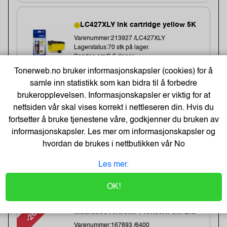
LC427XLY ink cartridge yellow 5K
Varenummer:213927 /LC427XLY
Lagerstatus:70 stk på lager.
Sendes om:3-6 dager
Tonerweb.no bruker informasjonskapsler (cookies) for å
samle inn statistikk som kan bidra til å forbedre
brukeropplevelsen. Informasjonskapsler er viktig for at
1 033,-
nettsiden vår skal vises korrekt i nettleseren din. Hvis du
fortsetter å bruke tjenestene våre, godkjenner du bruken av
826,- Eks. Mva.
Kjøp
informasjonskapsler. Les mer om informasjonskapsler og
hvordan de brukes i nettbutikken vår
No
Les mer.
Kampanjevarer
OK!
-26%
Madrassovertrekk 140X55X7Cm Blå
Varenummer:167893 /6400