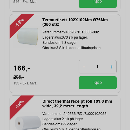
Kjøp
546,- Eks. Mva.
-19%
Termoetikett 102X192Mm Ø76Mm
(350 stk)
Varenummer:243896 /1315306-002
Lagerstatus:673 stk på lager.
Sendes om:1-3 dager
Obs, kun3 Stk. til denne tilbudsprisen
166,-
205,-
Kjøp
133,- Eks. Mva.
-19%
Direct thermal receipt roll 101,6 mm
wide, 32,2 meter length
Varenummer:240538 /BDL7J000102058
Lagerstatus:2 stk på lager.
Sendes om:0-2 dager
Obs, kun2 Stk. til denne tilbudsprisen