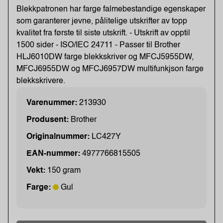
Blekkpatronen har farge falmebestandige egenskaper
som garanterer jevne, pålitelige utskrifter av topp
kvalitet fra første til siste utskrift. - Utskrift av opptil
1500 sider - ISO/IEC 24711 - Passer til Brother
HLJ6010DW farge blekkskriver og MFCJ5955DW,
MFCJ6955DW og MFCJ6957DW multifunkjson farge
blekkskrivere.
Varenummer:
213930
Produsent:
Brother
Originalnummer:
LC427Y
EAN-nummer:
4977766815505
Vekt:
150 gram
Farge:
Gul