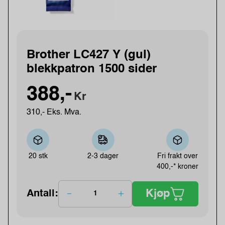
Brother LC427 Y (gul)
blekkpatron 1500 sider
388,-
Kr
310,- Eks. Mva.
20 stk
2-3 dager
Fri frakt over
400,-* kroner
Kjøp
Antall: