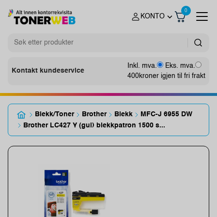
0
KONTO
Inkl. mva.
Eks. mva.
Kontakt kundeservice
400
kroner igjen til fri frakt
Blekk/Toner
Brother
Blekk
MFC-J 6955 DW
Brother LC427 Y (gul) blekkpatron 1500 s...