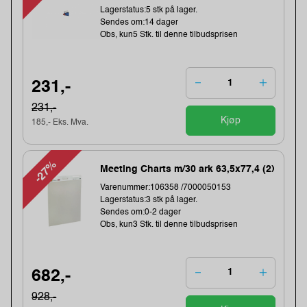
Lagerstatus:5 stk på lager.
Sendes om:14 dager
Obs, kun5 Stk. til denne tilbudsprisen
231,-
231,-
Kjøp
185,- Eks. Mva.
-27%
Meeting Charts m/30 ark 63,5x77,4 (2)
Varenummer:106358 /7000050153
Lagerstatus:3 stk på lager.
Sendes om:0-2 dager
Obs, kun3 Stk. til denne tilbudsprisen
682,-
928,-