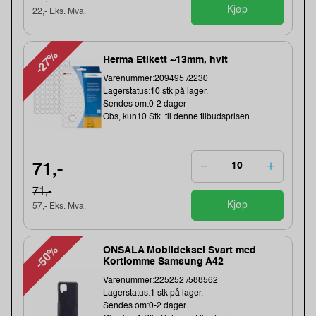
Kjøp
22,- Eks. Mva.
-27%
Herma Etikett ~13mm, hvit
Varenummer:209495 /2230
Lagerstatus:10 stk på lager.
Sendes om:0-2 dager
Obs, kun10 Stk. til denne tilbudsprisen
71,-
71,-
Kjøp
57,- Eks. Mva.
-50%
ONSALA Mobildeksel Svart med
Kortlomme Samsung A42
Varenummer:225252 /588562
Lagerstatus:1 stk på lager.
Sendes om:0-2 dager