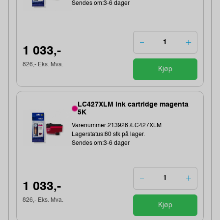
Sendes om:3-6 dager
1 033,-
826,- Eks. Mva.
Kjøp
LC427XLM ink cartridge magenta
5K
Varenummer:213926 /LC427XLM
Lagerstatus:60 stk på lager.
Sendes om:3-6 dager
1 033,-
826,- Eks. Mva.
Kjøp