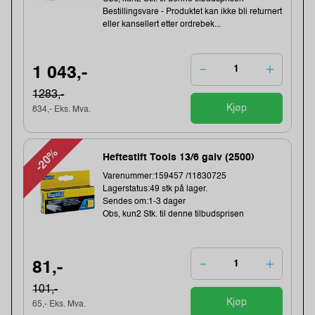
Bestillingsvare - Produktet kan ikke bli returnert
eller kansellert etter ordrebek...
1 043,-
1283,-
Kjøp
834,- Eks. Mva.
-20%
Heftestift Tools 13/6 galv (2500)
Varenummer:159457 /11830725
Lagerstatus:49 stk på lager.
Sendes om:1-3 dager
Obs, kun2 Stk. til denne tilbudsprisen
81,-
101,-
Kjøp
65,- Eks. Mva.