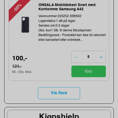
-50%
ONSALA Mobildeksel Svart med
Kortlomme Samsung A42
Varenummer:225252 /588562
Lagerstatus:1 stk på lager.
Sendes om:0-2 dager
Obs, kun1 Stk. til denne tilbudsprisen
Bestillingsvare - Produktet kan ikke bli returnert
eller kansellert etter ordrebek...
100,-
124,-
Kjøp
80,- Eks. Mva.
Vis flere
Kjøpshjelp