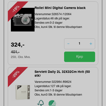
-19%
Rollei Mini Digital Camera black
Varenummer:326574 /12064
Lagerstatus:46 stk på lager.
Sendes om:0-2 dager
Obs, kun4 Stk. til denne tilbudsprisen
324,-
401,-
Kjøp
259,- Eks. Mva.
-20%
Serviett Daily 2L 32X32Cm Hvit (50
stk)
Varenummer:322984 /89624
Lagerstatus:127 stk på lager.
Sendes om:1-3 dager
Obs, kun3 Stk. til denne tilbudsprisen