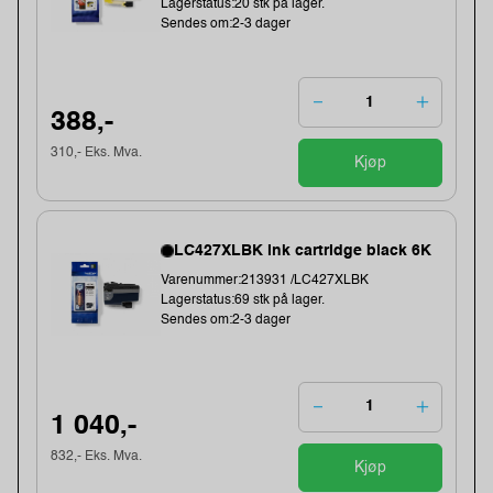
Lagerstatus:20 stk på lager.
Sendes om:2-3 dager
388,-
310,- Eks. Mva.
Kjøp
LC427XLBK ink cartridge black 6K
Varenummer:213931 /LC427XLBK
Lagerstatus:69 stk på lager.
Sendes om:2-3 dager
1 040,-
832,- Eks. Mva.
Kjøp