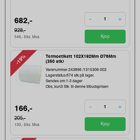
682,-
928,-
Kjøp
546,- Eks. Mva.
-19%
Termoetikett 102X192Mm Ø76Mm
(350 stk)
Varenummer:243896 /1315306-002
Lagerstatus:674 stk på lager.
Sendes om:1-3 dager
Obs, kun3 Stk. til denne tilbudsprisen
166,-
205,-
Kjøp
133,- Eks. Mva.