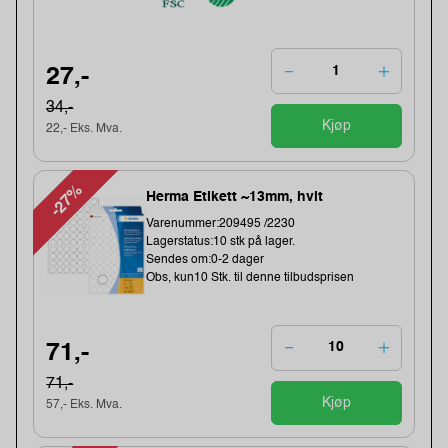
27,-
34,-
Kjøp
22,- Eks. Mva.
-27%
Herma Etikett ~13mm, hvit
Varenummer:209495 /2230
Lagerstatus:10 stk på lager.
Sendes om:0-2 dager
Obs, kun10 Stk. til denne tilbudsprisen
71,-
71,-
Kjøp
57,- Eks. Mva.