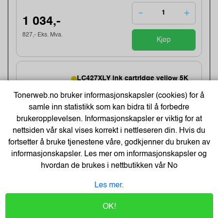
1 034,-
827,- Eks. Mva.
Kjøp
LC427XLY ink cartridge yellow 5K
Varenummer:213927 /LC427XLY
Tonerweb.no bruker informasjonskapsler (cookies) for å
Lagerstatus:75 stk på lager.
samle inn statistikk som kan bidra til å forbedre
Sendes om:3-6 dager
brukeropplevelsen. Informasjonskapsler er viktig for at
nettsiden vår skal vises korrekt i nettleseren din. Hvis du
fortsetter å bruke tjenestene våre, godkjenner du bruken av
1 034,-
informasjonskapsler. Les mer om informasjonskapsler og
hvordan de brukes i nettbutikken vår
No
827,- Eks. Mva.
Kjøp
Les mer.
OK!