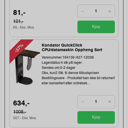
81,-
101,-
Kjøp
65,- Eks. Mva.
-37%
Kondator QuickClick
CPU/datamaskin Oppheng Sort
Varenummer:164139 /427-1203B
Lagerstatus:4 stk på lager.
Sendes om:0-2 dager
Obs, kun2 Stk. til denne tilbudsprisen
Bestillingsvare - Produktet kan ikke bli returnert
eller kansellert etter ordrebek...
634,-
1008,-
Kjøp
507,- Eks. Mva.