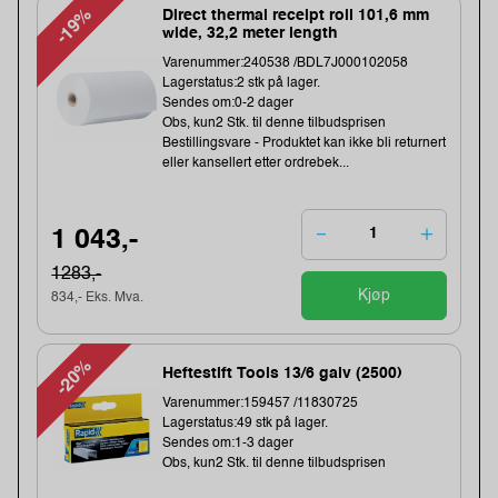
-19%
Direct thermal receipt roll 101,6 mm
wide, 32,2 meter length
Varenummer:240538 /BDL7J000102058
Lagerstatus:2 stk på lager.
Sendes om:0-2 dager
Obs, kun2 Stk. til denne tilbudsprisen
Bestillingsvare - Produktet kan ikke bli returnert
eller kansellert etter ordrebek...
1 043,-
1283,-
Kjøp
834,- Eks. Mva.
-20%
Heftestift Tools 13/6 galv (2500)
Varenummer:159457 /11830725
Lagerstatus:49 stk på lager.
Sendes om:1-3 dager
Obs, kun2 Stk. til denne tilbudsprisen