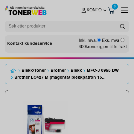
0
KONTO
Inkl. mva.
Eks. mva.
Kontakt kundeservice
400
kroner igjen til fri frakt
Blekk/Toner
Brother
Blekk
MFC-J 6955 DW
Brother LC427 M (magenta) blekkpatron 15...