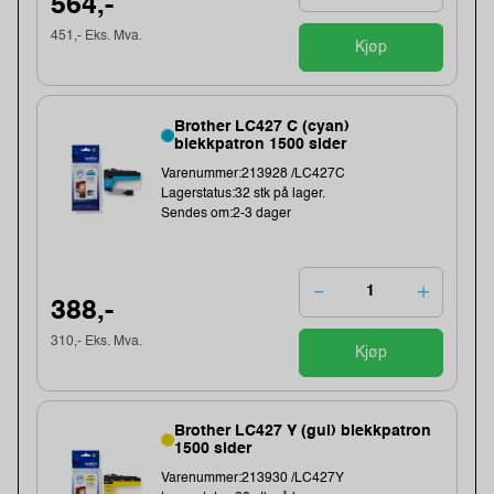
564,-
451,- Eks. Mva.
Kjøp
Brother LC427 C (cyan)
blekkpatron 1500 sider
Varenummer:213928 /LC427C
Lagerstatus:32 stk på lager.
Sendes om:2-3 dager
388,-
310,- Eks. Mva.
Kjøp
Brother LC427 Y (gul) blekkpatron
1500 sider
Varenummer:213930 /LC427Y