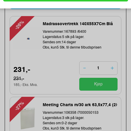
Kampanjevarer
-26%
Madrassovertrekk 140X55X7Cm Blå
Varenummer:167893 /6400
Lagerstatus:5 stk på lager.
Sendes om:14 dager
Obs, kun5 Stk. til denne tilbudsprisen
231,-
231,-
Kjøp
185,- Eks. Mva.
-27%
Meeting Charts m/30 ark 63,5x77,4 (2)
Varenummer:106358 /7000050153
Lagerstatus:3 stk på lager.
Sendes om:0-2 dager
Obs, kun3 Stk. til denne tilbudsprisen