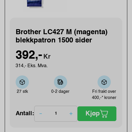
Brother LC427 M (magenta)
blekkpatron 1500 sider
392,-
Kr
314,- Eks. Mva.
27 stk
0-2 dager
Fri frakt over
400,-* kroner
Kjøp
Antall: