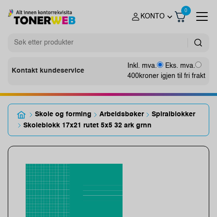
0
KONTO
Inkl. mva.
Eks. mva.
Kontakt kundeservice
400
kroner igjen til fri frakt
Skole og forming
Arbeidsbøker
Spiralblokker
Skoleblokk 17x21 rutet 5x5 32 ark grnn