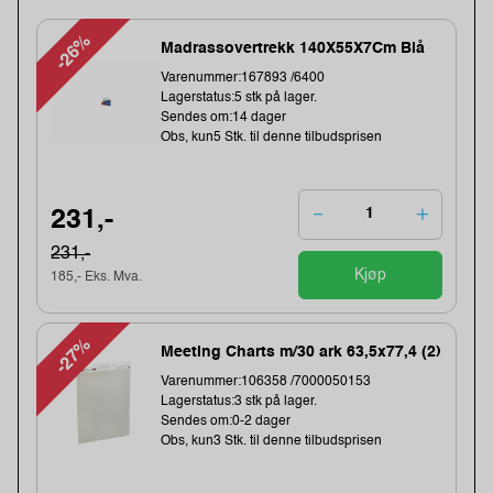
-26%
Madrassovertrekk 140X55X7Cm Blå
Varenummer:167893 /6400
Lagerstatus:5 stk på lager.
Sendes om:14 dager
Obs, kun5 Stk. til denne tilbudsprisen
231,-
231,-
Kjøp
185,- Eks. Mva.
-27%
Meeting Charts m/30 ark 63,5x77,4 (2)
Varenummer:106358 /7000050153
Lagerstatus:3 stk på lager.
Sendes om:0-2 dager
Obs, kun3 Stk. til denne tilbudsprisen