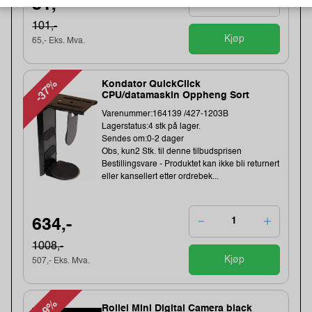
81,-
101,-
Kjøp
65,- Eks. Mva.
-37%
Kondator QuickClick
CPU/datamaskin Oppheng Sort
Varenummer:164139 /427-1203B
Lagerstatus:4 stk på lager.
Sendes om:0-2 dager
Obs, kun2 Stk. til denne tilbudsprisen
Bestillingsvare - Produktet kan ikke bli returnert
eller kansellert etter ordrebek...
634,-
1008,-
Kjøp
507,- Eks. Mva.
-19%
Rollei Mini Digital Camera black