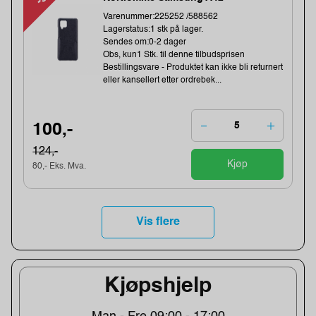
Varenummer:225252 /588562
Lagerstatus:1 stk på lager.
Sendes om:0-2 dager
Obs, kun1 Stk. til denne tilbudsprisen
Bestillingsvare - Produktet kan ikke bli returnert
eller kansellert etter ordrebek...
100,-
124,-
Kjøp
80,- Eks. Mva.
Vis flere
Kjøpshjelp