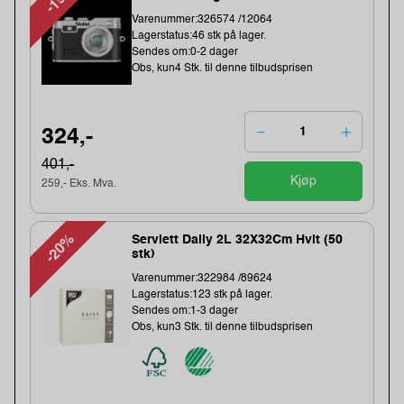
Varenummer:326574 /12064
Lagerstatus:46 stk på lager.
Sendes om:0-2 dager
Obs, kun4 Stk. til denne tilbudsprisen
324,-
401,-
Kjøp
259,- Eks. Mva.
-20%
Serviett Daily 2L 32X32Cm Hvit (50
stk)
Varenummer:322984 /89624
Lagerstatus:123 stk på lager.
Sendes om:1-3 dager
Obs, kun3 Stk. til denne tilbudsprisen