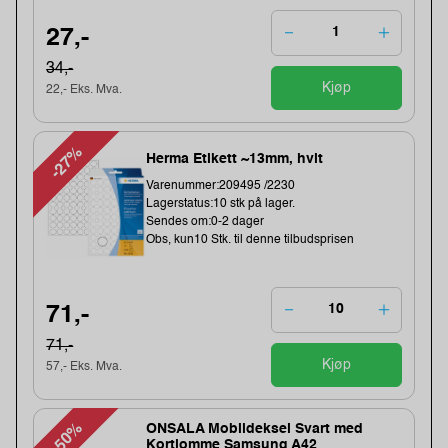
27,-
34,-
Kjøp
22,- Eks. Mva.
-27%
Herma Etikett ~13mm, hvit
Varenummer:209495 /2230
Lagerstatus:10 stk på lager.
Sendes om:0-2 dager
Obs, kun10 Stk. til denne tilbudsprisen
71,-
71,-
Kjøp
57,- Eks. Mva.
-50%
ONSALA Mobildeksel Svart med
Kortlomme Samsung A42