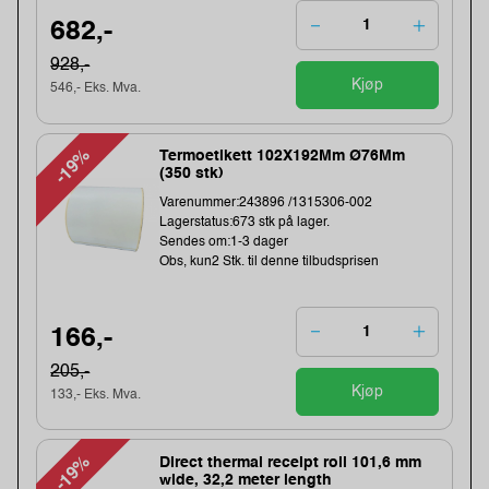
682,-
928,-
Kjøp
546,- Eks. Mva.
-19%
Termoetikett 102X192Mm Ø76Mm
(350 stk)
Varenummer:243896 /1315306-002
Lagerstatus:673 stk på lager.
Sendes om:1-3 dager
Obs, kun2 Stk. til denne tilbudsprisen
166,-
205,-
Kjøp
133,- Eks. Mva.
-19%
Direct thermal receipt roll 101,6 mm
wide, 32,2 meter length