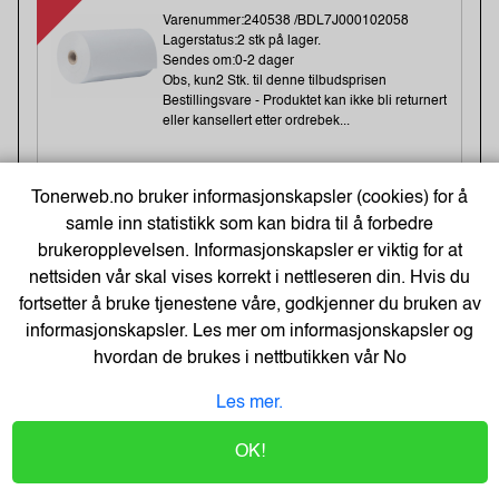
Varenummer:240538 /BDL7J000102058
Lagerstatus:2 stk på lager.
Sendes om:0-2 dager
Obs, kun2 Stk. til denne tilbudsprisen
Bestillingsvare - Produktet kan ikke bli returnert
eller kansellert etter ordrebek...
1 043,-
Tonerweb.no bruker informasjonskapsler (cookies) for å
samle inn statistikk som kan bidra til å forbedre
1283,-
brukeropplevelsen. Informasjonskapsler er viktig for at
Kjøp
834,- Eks. Mva.
nettsiden vår skal vises korrekt i nettleseren din. Hvis du
fortsetter å bruke tjenestene våre, godkjenner du bruken av
-20%
informasjonskapsler. Les mer om informasjonskapsler og
Heftestift Tools 13/6 galv (2500)
hvordan de brukes i nettbutikken vår
No
Varenummer:159457 /11830725
Lagerstatus:49 stk på lager.
Les mer.
Sendes om:1-3 dager
Obs, kun2 Stk. til denne tilbudsprisen
OK!