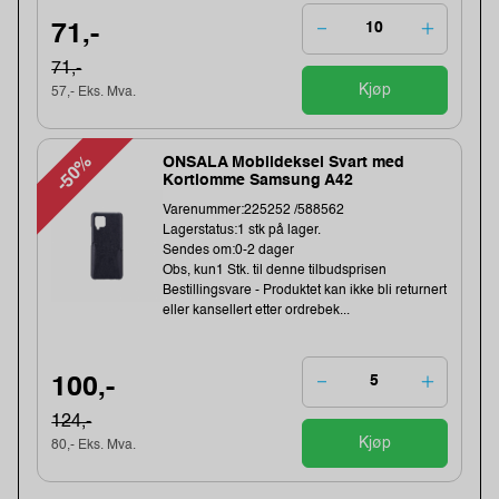
71,-
71,-
Kjøp
57,- Eks. Mva.
-50%
ONSALA Mobildeksel Svart med
Kortlomme Samsung A42
Varenummer:225252 /588562
Lagerstatus:1 stk på lager.
Sendes om:0-2 dager
Obs, kun1 Stk. til denne tilbudsprisen
Bestillingsvare - Produktet kan ikke bli returnert
eller kansellert etter ordrebek...
100,-
124,-
Kjøp
80,- Eks. Mva.