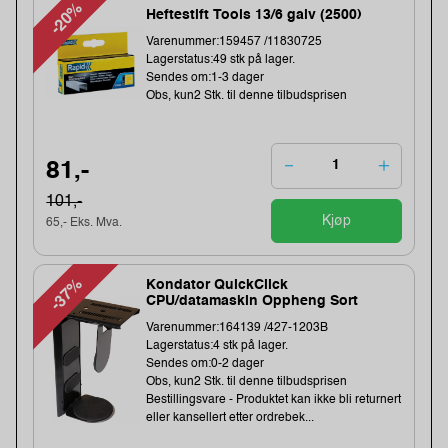
-20%
Heftestift Tools 13/6 galv (2500)
Varenummer:159457 /11830725
Lagerstatus:49 stk på lager.
Sendes om:1-3 dager
Obs, kun2 Stk. til denne tilbudsprisen
81,-
101,-
Kjøp
65,- Eks. Mva.
-37%
Kondator QuickClick
CPU/datamaskin Oppheng Sort
Varenummer:164139 /427-1203B
Lagerstatus:4 stk på lager.
Sendes om:0-2 dager
Obs, kun2 Stk. til denne tilbudsprisen
Bestillingsvare - Produktet kan ikke bli returnert
eller kansellert etter ordrebek...