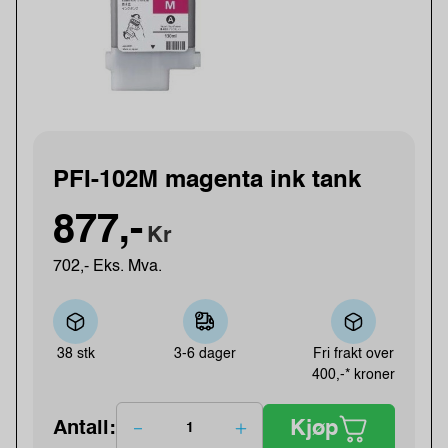
PFI-102M magenta ink tank
877,-
Kr
702,- Eks. Mva.
38 stk
3-6 dager
Fri frakt over
400,-* kroner
Kjøp
Antall: