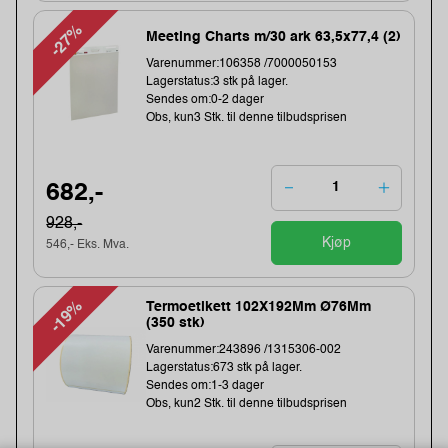
-27%
Meeting Charts m/30 ark 63,5x77,4 (2)
Varenummer:106358 /7000050153
Lagerstatus:3 stk på lager.
Sendes om:0-2 dager
Obs, kun3 Stk. til denne tilbudsprisen
682,-
928,-
Kjøp
546,- Eks. Mva.
-19%
Termoetikett 102X192Mm Ø76Mm
(350 stk)
Varenummer:243896 /1315306-002
Lagerstatus:673 stk på lager.
Sendes om:1-3 dager
Obs, kun2 Stk. til denne tilbudsprisen