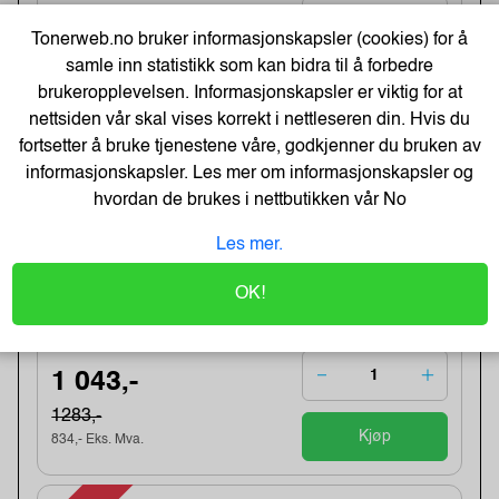
166,-
Tonerweb.no bruker informasjonskapsler (cookies) for å
205,-
samle inn statistikk som kan bidra til å forbedre
Kjøp
133,- Eks. Mva.
brukeropplevelsen. Informasjonskapsler er viktig for at
nettsiden vår skal vises korrekt i nettleseren din. Hvis du
fortsetter å bruke tjenestene våre, godkjenner du bruken av
-19%
Direct thermal receipt roll 101,6 mm
informasjonskapsler. Les mer om informasjonskapsler og
wide, 32,2 meter length
hvordan de brukes i nettbutikken vår
No
Varenummer:240538 /BDL7J000102058
Lagerstatus:2 stk på lager.
Les mer.
Sendes om:0-2 dager
Obs, kun2 Stk. til denne tilbudsprisen
Bestillingsvare - Produktet kan ikke bli returnert
OK!
eller kansellert etter ordrebek...
1 043,-
1283,-
Kjøp
834,- Eks. Mva.