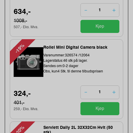
634,-
1008,-
Kjøp
507,- Eks. Mva.
-19%
Rollei Mini Digital Camera black
Varenummer:326574 /12064
Lagerstatus:46 stk på lager.
Sendes om:0-2 dager
Obs, kun4 Stk. til denne tilbudsprisen
324,-
401,-
Kjøp
259,- Eks. Mva.
-20%
Serviett Daily 2L 32X32Cm Hvit (50
stk)