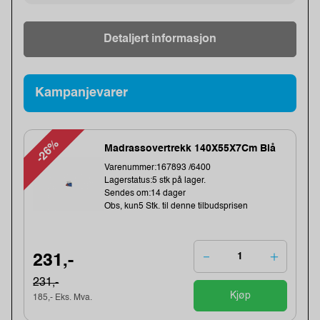
Detaljert informasjon
Kampanjevarer
-26%
Madrassovertrekk 140X55X7Cm Blå
Varenummer:167893 /6400
Lagerstatus:5 stk på lager.
Sendes om:14 dager
Obs, kun5 Stk. til denne tilbudsprisen
231,-
231,-
Kjøp
185,- Eks. Mva.