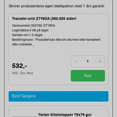
Skriver produsentens egen blekkpatron med 1 års garanti.
Transfer-unit Z7Y80A (360.000 sider)
Varenummer:303769 /Z7Y80A
Lagerstatus:4 stk på lager.
Sendes om:1-3 dager
Bestillingsvare - Produktet kan ikke bli returnert eller kansellert
etter ordrebek...
532,-
426,- Eks. Mva.
Kjøp
Best Selgere
Tartan Klistrelapper 76x76 gul