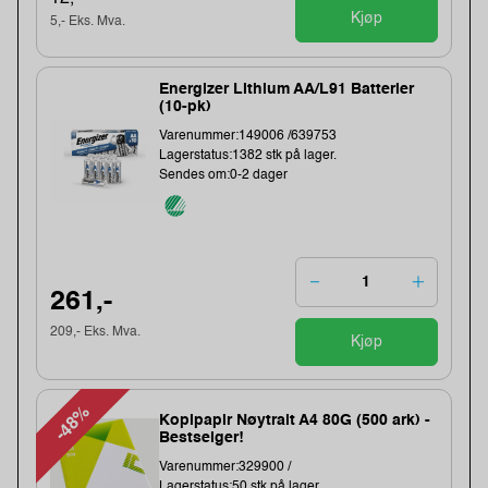
Kjøp
5,- Eks. Mva.
Energizer Lithium AA/L91 Batterier
(10-pk)
Varenummer:149006 /639753
Lagerstatus:1382 stk på lager.
Sendes om:0-2 dager
261,-
209,- Eks. Mva.
Kjøp
-48%
Kopipapir Nøytralt A4 80G (500 ark) -
Bestselger!
Varenummer:329900 /
Lagerstatus:50 stk på lager.