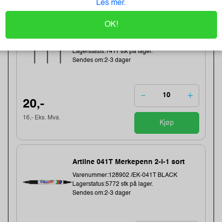
Les mer.
Earphones Saver 3.5 mm MiniJack,
OK!
Black (BULK)
Varenummer:221353 /325-62
Lagerstatus:1411 stk på lager.
Sendes om:2-3 dager
20,-
16,- Eks. Mva.
Kjøp
Artline 041T Merkepenn 2-i-1 sort
Varenummer:128902 /EK-041T BLACK
Lagerstatus:5772 stk på lager.
Sendes om:2-3 dager