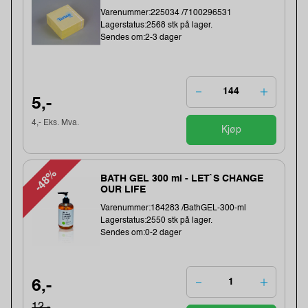
Varenummer:225034 /7100296531
Lagerstatus:2568 stk på lager.
Sendes om:2-3 dager
5,-
4,- Eks. Mva.
Kjøp
-48%
BATH GEL 300 ml - LET`S CHANGE
OUR LIFE
Varenummer:184283 /BathGEL-300-ml
Lagerstatus:2550 stk på lager.
Sendes om:0-2 dager
6,-
12,-