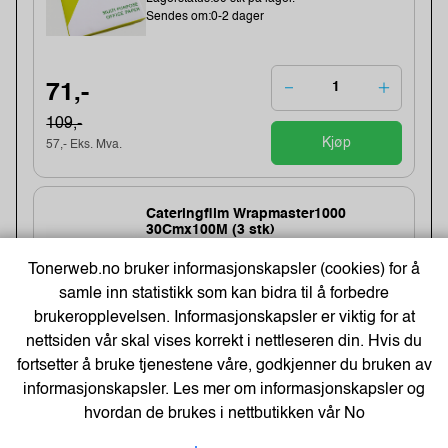
Sendes om:0-2 dager
71,-
109,-
Kjøp
57,- Eks. Mva.
Cateringfilm Wrapmaster1000
30Cmx100M (3 stk)
Varenummer:8332 /31C78
Tonerweb.no bruker informasjonskapsler (cookies) for å
Lagerstatus:1450 stk på lager.
samle inn statistikk som kan bidra til å forbedre
Sendes om:1-3 dager
brukeropplevelsen. Informasjonskapsler er viktig for at
nettsiden vår skal vises korrekt i nettleseren din. Hvis du
fortsetter å bruke tjenestene våre, godkjenner du bruken av
154,-
informasjonskapsler. Les mer om informasjonskapsler og
123,- Eks. Mva.
hvordan de brukes i nettbutikken vår
No
Kjøp