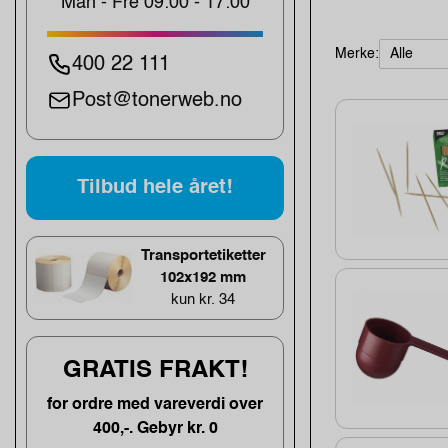
Man - Fre 09:00 - 17:00
Merke:
400 22 111
Post@tonerweb.no
Tilbud hele året!
Transportetiketter
102x192 mm
kun kr. 34
GRATIS FRAKT!
for ordre med vareverdi over
400,-. Gebyr kr. 0