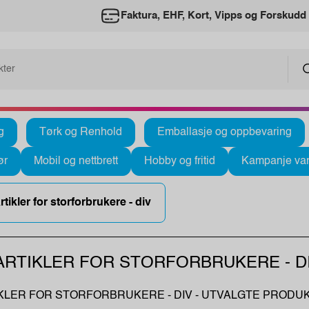
Faktura, EHF, Kort, Vipps og Forskudd
g
Tørk og Renhold
Emballasje og oppbevaring
ør
Mobil og nettbrett
Hobby og fritid
Kampanje var
tikler for storforbrukere - div
ARTIKLER FOR STORFORBRUKERE - D
KLER FOR STORFORBRUKERE - DIV - UTVALGTE PRODU