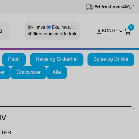
Fri frakt over
400,-*
Inkl. mva.
Eks. mva.
0
KONTO
400
kroner igjen til fri frakt
Papir
Helse og Sikkerhet
Spise og Drikke
er
Gratisvarer
Alle
IV
KTER