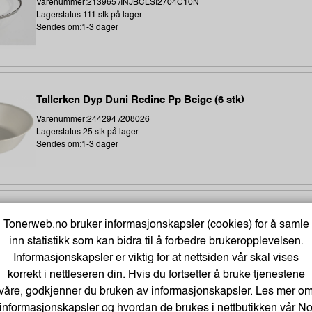
Varenummer:213965 /INJBCLSI2704C10N
Lagerstatus:111 stk på lager.
Sendes om:1-3 dager
Tallerken Dyp Duni Redine Pp Beige (6 stk)
Varenummer:244294 /208026
Lagerstatus:25 stk på lager.
Sendes om:1-3 dager
Vanndunk 25 Liter
Tonerweb.no bruker informasjonskapsler (cookies) for å samle
Varenummer:322731 /6510079536
inn statistikk som kan bidra til å forbedre brukeropplevelsen.
Lagerstatus:83 stk på lager.
Informasjonskapsler er viktig for at nettsiden vår skal vises
Sendes om:1-3 dager
korrekt i nettleseren din. Hvis du fortsetter å bruke tjenestene
våre, godkjenner du bruken av informasjonskapsler. Les mer o
informasjonskapsler og hvordan de brukes i nettbutikken vår
N