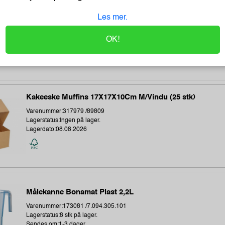
Kakeeske 22X12X10Cm M/Lokk Vindu (25 stk)
Les mer.
Varenummer:317983 /89816
Lagerstatus:27 stk på lager.
OK!
Sendes om:1-3 dager
Kakeeske Muffins 17X17X10Cm M/Vindu (25 stk)
Varenummer:317979 /89809
Lagerstatus:Ingen på lager.
Lagerdato:08.08.2026
Målekanne Bonamat Plast 2,2L
Varenummer:173081 /7.094.305.101
Lagerstatus:8 stk på lager.
Sendes om:1-3 dager