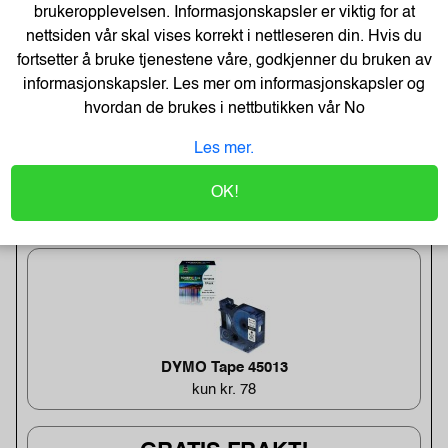
brukeropplevelsen. Informasjonskapsler er viktig for at
Man - Fre 09:00 - 17:00
nettsiden vår skal vises korrekt i nettleseren din. Hvis du
fortsetter å bruke tjenestene våre, godkjenner du bruken av
400 22 111
informasjonskapsler. Les mer om informasjonskapsler og
hvordan de brukes i nettbutikken vår
No
Post@tonerweb.no
Les mer.
OK!
UKENS TILBUD!
DYMO Tape 45013
kun kr. 78