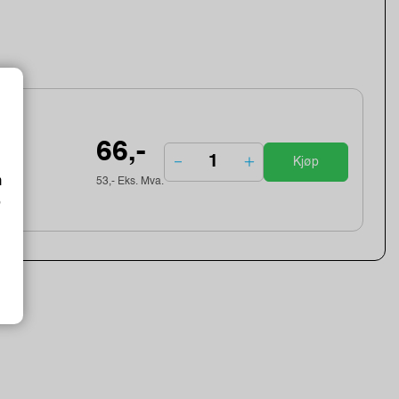
66,-
Kjøp
m
53,- Eks. Mva.
o