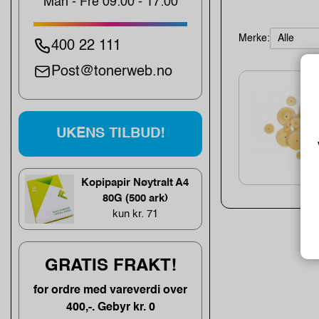
Man - Fre 09:00 - 17:00
Merke:
400 22 111
Post@tonerweb.no
UKENS TILBUD!
Kopipapir Nøytralt A4
80G (500 ark)
kun kr. 71
GRATIS FRAKT!
for ordre med vareverdi over
400,-. Gebyr kr. 0