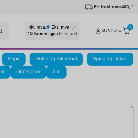
Fri frakt over
400,-*
Inkl. mva.
Eks. mva.
0
KONTO
400
kroner igjen til fri frakt
Papir
Helse og Sikkerhet
Spise og Drikke
er
Gratisvarer
Alle