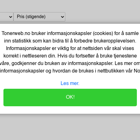
Tonerweb.no bruker informasjonskapsler (cookies) for å samle
inn statistikk som kan bidra til å forbedre brukeropplevelsen.
Trehjul Diameter 34Mm (50 stk)
Informasjonskapsler er viktig for at nettsiden vår skal vises
Varenummer:166882 /2470110
korrekt i nettleseren din. Hvis du fortsetter å bruke tjenestene
Lagerstatus:74 stk på lager.
våre, godkjenner du bruken av informasjonskapsler. Les mer o
Sendes om:14 dager
informasjonskapsler og hvordan de brukes i nettbutikken vår
N
Les mer.
OK!